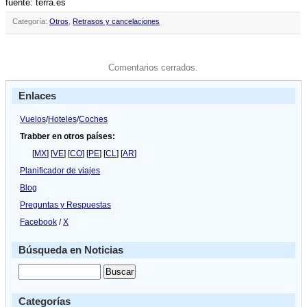
fuente: terra.es
Categoría:
Otros
,
Retrasos y cancelaciones
Comentarios cerrados.
Enlaces
Vuelos
/
Hoteles
/
Coches
Trabber en otros países:
[
MX
] [
VE
] [
CO
] [
PE
] [
CL
] [
AR
]
Planificador de viajes
Blog
Preguntas y Respuestas
Facebook
/
X
Búsqueda en Noticias
Categorías