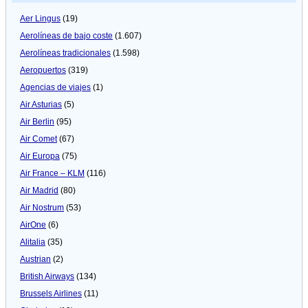
Aer Lingus
(19)
Aerolíneas de bajo coste
(1.607)
Aerolíneas tradicionales
(1.598)
Aeropuertos
(319)
Agencias de viajes
(1)
Air Asturias
(5)
Air Berlin
(95)
Air Comet
(67)
Air Europa
(75)
Air France – KLM
(116)
Air Madrid
(80)
Air Nostrum
(53)
AirOne
(6)
Alitalia
(35)
Austrian
(2)
British Airways
(134)
Brussels Airlines
(11)