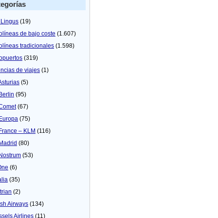
egorías
 Lingus
(19)
olíneas de bajo coste
(1.607)
olíneas tradicionales
(1.598)
opuertos
(319)
ncias de viajes
(1)
Asturias
(5)
Berlin
(95)
 Comet
(67)
 Europa
(75)
 France – KLM
(116)
 Madrid
(80)
 Nostrum
(53)
One
(6)
alia
(35)
trian
(2)
tish Airways
(134)
ssels Airlines
(11)