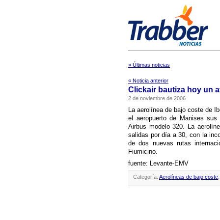
» Últimas noticias
« Noticia anterior
Clickair bautiza hoy un 
2 de noviembre de 2006
La aerolí­nea de bajo coste de I
el aeropuerto de Manises sus 
Airbus modelo 320. La aerolí­n
salidas por dí­a a 30, con la in
de dos nuevas rutas internaci
Fiumicino.
fuente: Levante-EMV
Categoría:
Aerolíneas de bajo coste