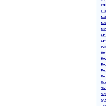
LT
Luf
Met
Mon
Mu
Ofe
Otr
Pyr
Ren
Res
Ret
Rut
Rut
Rya
SA
Sky
Spa
Tho