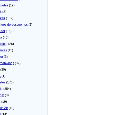
dades
(19)
ck
(2)
kair
(102)
igos de descuentos
(2)
dor
(15)
ta
(40)
yJet
(126)
rates
(11)
sur
(3)
manwings
(32)
(30)
X
(1)
eles
(176)
ia
(354)
rjet
(3)
2
(19)
un Air
(10)
N
(14)