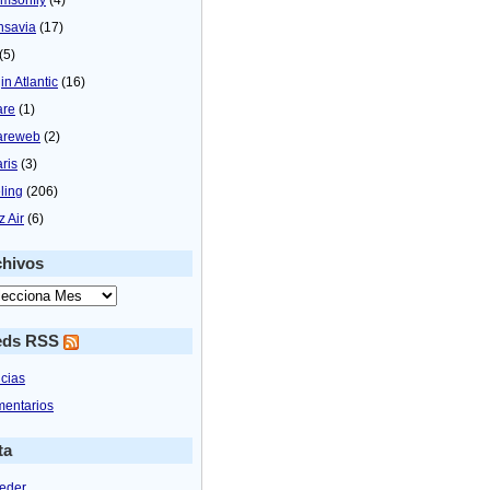
nsavia
(17)
(5)
in Atlantic
(16)
are
(1)
areweb
(2)
aris
(3)
ling
(206)
z Air
(6)
chivos
eds RSS
icias
entarios
ta
eder