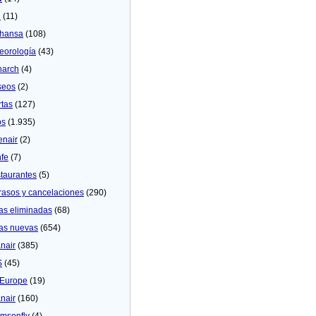
U
(11)
thansa
(108)
eorologí­a
(43)
arch
(4)
seos
(2)
rtas
(127)
os
(1.935)
enair
(2)
fe
(7)
taurantes
(5)
rasos y cancelaciones
(290)
as eliminadas
(68)
as nuevas
(654)
nair
(385)
S
(45)
Europe
(19)
nair
(160)
msonfly
(4)