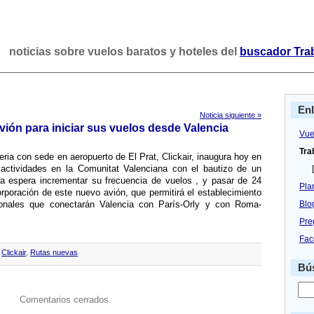
noticias sobre vuelos baratos y hoteles del
buscador Tra
En
Noticia siguiente »
avión para iniciar sus vuelos desde Valencia
Vue
Tra
beria con sede en aeropuerto de El Prat, Clickair, inaugura hoy en
actividades en la Comunitat Valenciana con el bautizo de un
[
ea espera incrementar su frecuencia de vuelos , y pasar de 24
Pla
corporación de este nuevo avión, que permitirá el establecimiento
onales que conectarán Valencia con Parí­s-Orly y con Roma-
Blo
Pre
Fac
,
Clickair
,
Rutas nuevas
Bús
Comentarios cerrados.