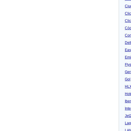
Ciu
Cli
Clic
Cód
Con
Del
Eas
Emi
Fly
Ger
Gol
HL
Hot
Iber
Inte
Jet
Lag
LA