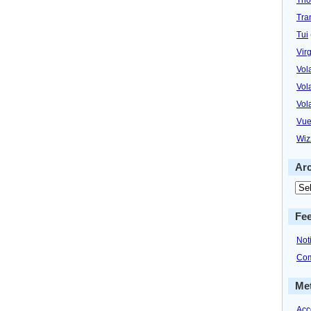
Tra
Tui
Virg
Vol
Vol
Vol
Vue
Wiz
Ar
Fe
Not
Com
Me
Acc