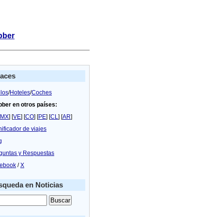
bber
laces
los
/
Hoteles
/
Coches
bber en otros países:
MX
] [
VE
] [
CO
] [
PE
] [
CL
] [
AR
]
nificador de viajes
g
guntas y Respuestas
ebook
/
X
queda en Noticias