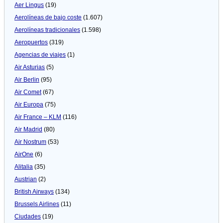
Aer Lingus
(19)
Aerolíneas de bajo coste
(1.607)
Aerolíneas tradicionales
(1.598)
Aeropuertos
(319)
Agencias de viajes
(1)
Air Asturias
(5)
Air Berlin
(95)
Air Comet
(67)
Air Europa
(75)
Air France – KLM
(116)
Air Madrid
(80)
Air Nostrum
(53)
AirOne
(6)
Alitalia
(35)
Austrian
(2)
British Airways
(134)
Brussels Airlines
(11)
Ciudades
(19)