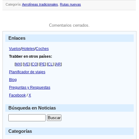
Categoría:
Aerolíneas tradicionales
,
Rutas nuevas
Comentarios cerrados.
Enlaces
Vuelos
/
Hoteles
/
Coches
Trabber en otros países:
[
MX
] [
VE
] [
CO
] [
PE
] [
CL
] [
AR
]
Planificador de viajes
Blog
Preguntas y Respuestas
Facebook
/
X
Búsqueda en Noticias
Categorías