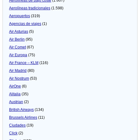
Aerolíneas de bajo coste
(1.607)
Aerolíneas tradicionales
(1.598)
Aeropuertos
(319)
Agencias de viajes
(1)
Air Asturias
(5)
Air Berlin
(95)
Air Comet
(67)
Air Europa
(75)
Air France – KLM
(116)
Air Madrid
(80)
Air Nostrum
(53)
AirOne
(6)
Alitalia
(35)
Austrian
(2)
British Airways
(134)
Brussels Airlines
(11)
Ciudades
(19)
Click
(2)