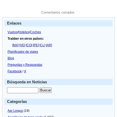
Comentarios cerrados.
Enlaces
Vuelos
/
Hoteles
/
Coches
Trabber en otros países:
[
MX
] [
VE
] [
CO
] [
PE
] [
CL
] [
AR
]
Planificador de viajes
Blog
Preguntas y Respuestas
Facebook
/
X
Búsqueda en Noticias
Categorías
Aer Lingus
(19)