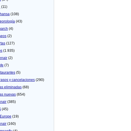
U
(11)
thansa
(108)
eorologí­a
(43)
arch
(4)
seos
(2)
rtas
(127)
os
(1.935)
enair
(2)
fe
(7)
taurantes
(5)
rasos y cancelaciones
(290)
as eliminadas
(68)
as nuevas
(654)
nair
(385)
S
(45)
Europe
(19)
nair
(160)
msonfly
(4)