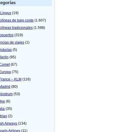
egorías
 Lingus
(19)
olíneas de bajo coste
(1.607)
olíneas tradicionales
(1.598)
opuertos
(319)
ncias de viajes
(1)
Asturias
(5)
Berlin
(95)
 Comet
(67)
 Europa
(75)
 France – KLM
(116)
 Madrid
(80)
 Nostrum
(53)
One
(6)
alia
(35)
trian
(2)
tish Airways
(134)
ssels Airlines
(11)