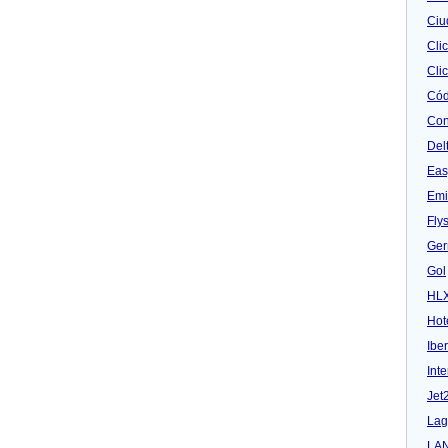
Ciu
Cli
Clic
Cód
Con
Del
Eas
Emi
Fly
Ger
Gol
HL
Hot
Iber
Inte
Jet
Lag
LA