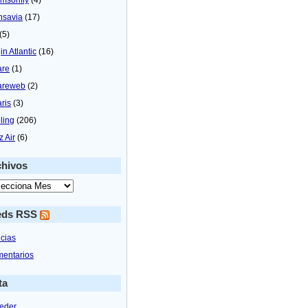
nsavia
(17)
(5)
in Atlantic
(16)
are
(1)
areweb
(2)
aris
(3)
ling
(206)
z Air
(6)
chivos
eds RSS
icias
entarios
ta
eder