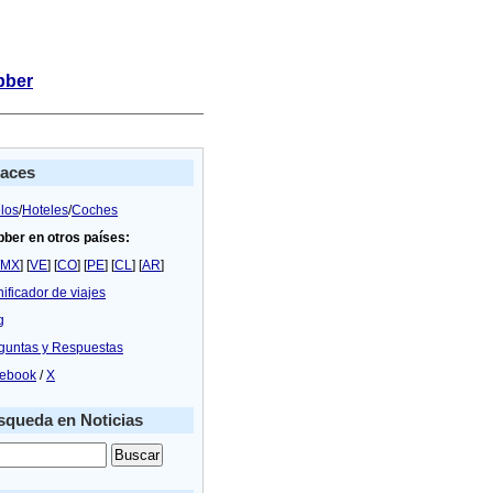
bber
laces
los
/
Hoteles
/
Coches
bber en otros países:
MX
] [
VE
] [
CO
] [
PE
] [
CL
] [
AR
]
nificador de viajes
g
guntas y Respuestas
ebook
/
X
queda en Noticias