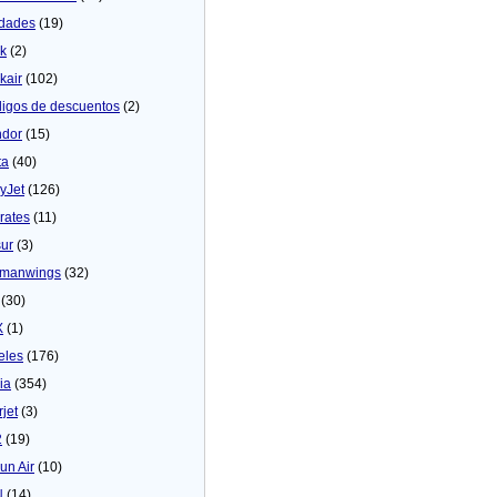
dades
(19)
ck
(2)
kair
(102)
igos de descuentos
(2)
dor
(15)
ta
(40)
yJet
(126)
rates
(11)
sur
(3)
manwings
(32)
(30)
X
(1)
eles
(176)
ia
(354)
rjet
(3)
2
(19)
un Air
(10)
N
(14)