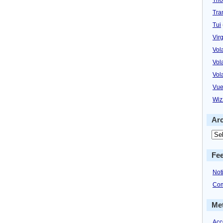
Tra
Tui
Virg
Vol
Vol
Vol
Vue
Wiz
Ar
Fe
Not
Com
Me
Acc