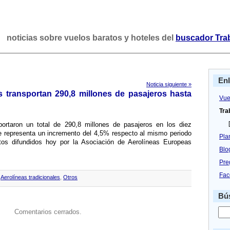
noticias sobre vuelos baratos y hoteles del
buscador Tra
En
Noticia siguiente »
s transportan 290,8 millones de pasajeros hasta
Vue
Tra
[
portaron un total de 290,8 millones de pasajeros en los diez
 representa un incremento del 4,5% respecto al mismo periodo
Pla
tos difundidos hoy por la Asociación de Aerolí­neas Europeas
Blo
Pre
Fac
,
Aerolíneas tradicionales
,
Otros
Bús
Comentarios cerrados.