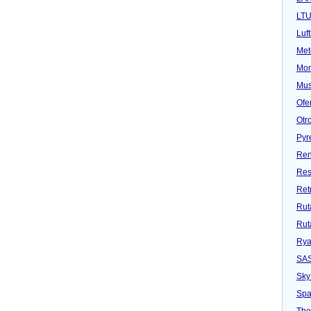
LT
Luf
Met
Mon
Mu
Ofe
Otr
Pyr
Ren
Res
Ret
Rut
Rut
Rya
SA
Sky
Spa
Tho