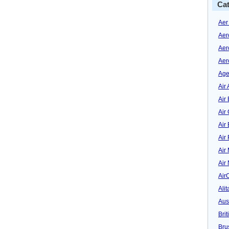
Cat
Aer
Aer
Aer
Aer
Age
Air 
Air 
Air
Air
Air
Air
Air
Air
Alit
Aus
Bri
Bru