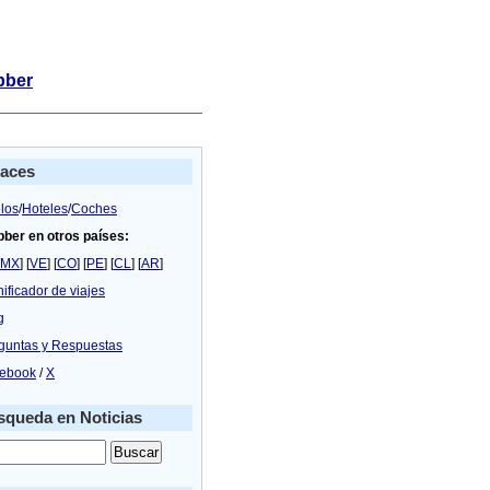
bber
laces
los
/
Hoteles
/
Coches
bber en otros países:
MX
] [
VE
] [
CO
] [
PE
] [
CL
] [
AR
]
nificador de viajes
g
guntas y Respuestas
ebook
/
X
queda en Noticias