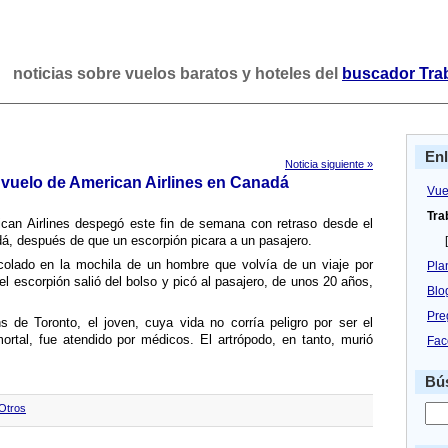
noticias sobre vuelos baratos y hoteles del
buscador Tra
En
Noticia siguiente »
 vuelo de American Airlines en Canadá
Vue
Tra
can Airlines despegó este fin de semana con retraso desde el
á, después de que un escorpión picara a un pasajero.
[
 colado en la mochila de un hombre que volví­a de un viaje por
Pla
el escorpión salió del bolso y picó al pasajero, de unos 20 años,
Blo
Pre
s de Toronto, el joven, cuya vida no corrí­a peligro por ser el
rtal, fue atendido por médicos. El artrópodo, en tanto, murió
Fac
Bús
Otros