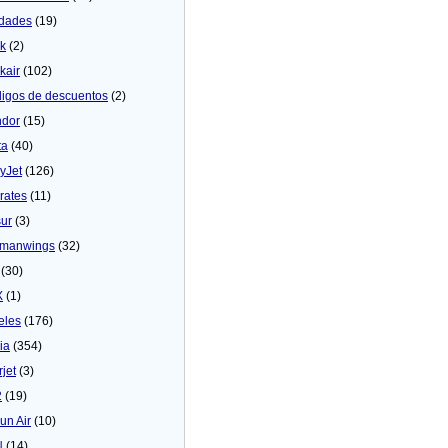
dades
(19)
ck
(2)
kair
(102)
igos de descuentos
(2)
dor
(15)
ta
(40)
yJet
(126)
rates
(11)
sur
(3)
manwings
(32)
(30)
X
(1)
eles
(176)
ia
(354)
rjet
(3)
2
(19)
un Air
(10)
N
(14)