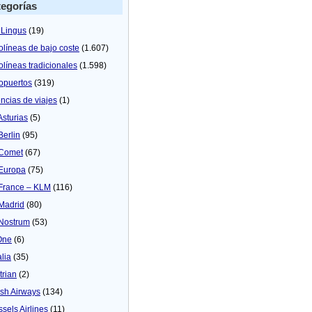
egorías
 Lingus
(19)
olíneas de bajo coste
(1.607)
olíneas tradicionales
(1.598)
opuertos
(319)
ncias de viajes
(1)
Asturias
(5)
Berlin
(95)
 Comet
(67)
 Europa
(75)
 France – KLM
(116)
 Madrid
(80)
 Nostrum
(53)
One
(6)
alia
(35)
trian
(2)
tish Airways
(134)
ssels Airlines
(11)