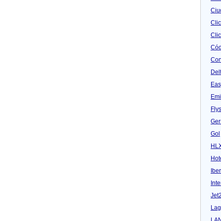
Ciu
Cli
Clic
Cód
Con
Del
Eas
Emi
Fly
Ger
Gol
HL
Hot
Iber
Inte
Jet
Lag
LA