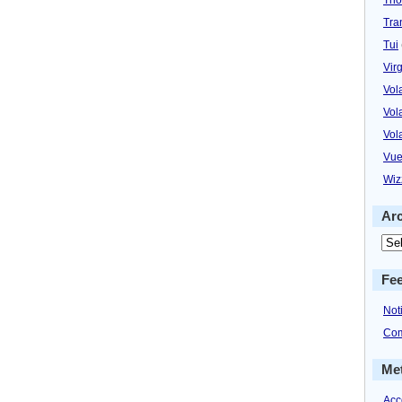
Tra
Tui
Virg
Vol
Vol
Vol
Vue
Wiz
Ar
Fe
Not
Com
Me
Acc