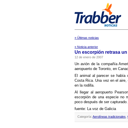
» Últimas noticias
« Noticia anterior
Un escorpión retrasa un
12 de enero de 2007
Un avión de la compañí­a Ameri
aeropuerto de Toronto, en Canad
El animal al parecer se habí­a
Costa Rica. Una vez en el aire, 
en la rodilla.
Al llegar al aeropuerto Pearson
escorpión de una especie no mo
poco después de ser capturado.
fuente: La voz de Galicia
Categoría:
Aerolíneas tradicionales
,