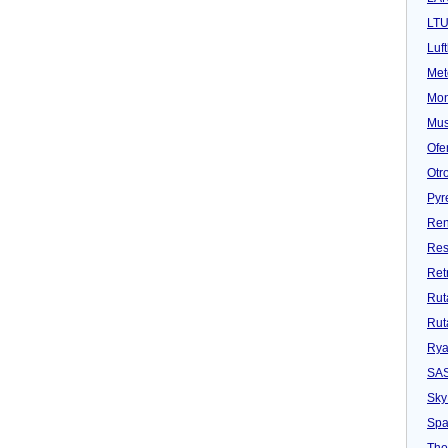
LT
Luf
Met
Mon
Mu
Ofe
Otr
Pyr
Ren
Res
Ret
Rut
Rut
Rya
SA
Sky
Spa
Tho