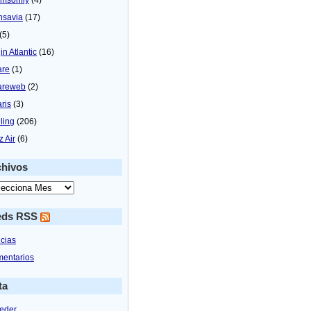
nsavia
(17)
(5)
in Atlantic
(16)
are
(1)
areweb
(2)
aris
(3)
ling
(206)
z Air
(6)
chivos
eds RSS
icias
entarios
ta
eder