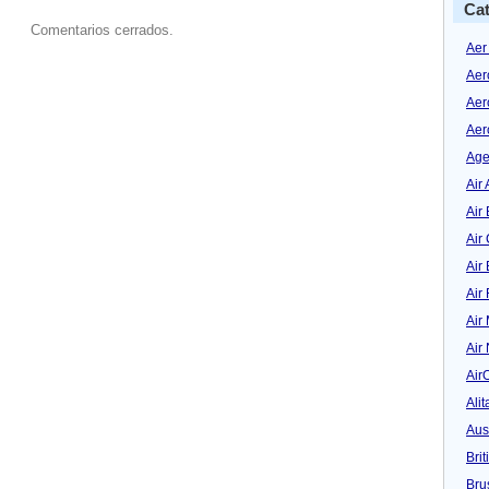
Cat
Comentarios cerrados.
Aer
Aer
Aer
Aer
Age
Air 
Air 
Air
Air
Air
Air
Air
Air
Alit
Aus
Bri
Bru