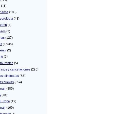
U
(11)
thansa
(108)
eorologí­a
(43)
arch
(4)
seos
(2)
rtas
(127)
os
(1.935)
enair
(2)
fe
(7)
taurantes
(5)
rasos y cancelaciones
(290)
as eliminadas
(68)
as nuevas
(654)
nair
(385)
S
(45)
Europe
(19)
nair
(160)
msonfly
(4)