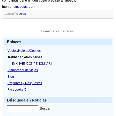
compañí­as tiene ningún vuelo previsto a Huesca.
fuente:
cincodias.com
Categoría:
Otros
Comentarios cerrados.
Enlaces
Vuelos
/
Hoteles
/
Coches
Trabber en otros países:
[
MX
] [
VE
] [
CO
] [
PE
] [
CL
] [
AR
]
Planificador de viajes
Blog
Preguntas y Respuestas
Facebook
/
X
Búsqueda en Noticias