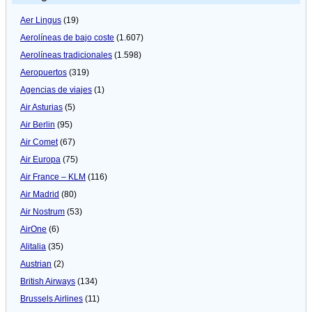
Aer Lingus
(19)
Aerolíneas de bajo coste
(1.607)
Aerolíneas tradicionales
(1.598)
Aeropuertos
(319)
Agencias de viajes
(1)
Air Asturias
(5)
Air Berlin
(95)
Air Comet
(67)
Air Europa
(75)
Air France – KLM
(116)
Air Madrid
(80)
Air Nostrum
(53)
AirOne
(6)
Alitalia
(35)
Austrian
(2)
British Airways
(134)
Brussels Airlines
(11)