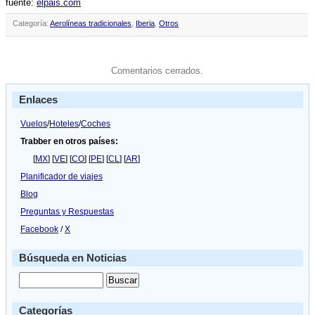
fuente:
elpais.com
Categoría:
Aerolíneas tradicionales
,
Iberia
,
Otros
Comentarios cerrados.
Enlaces
Vuelos
/
Hoteles
/
Coches
Trabber en otros países:
[
MX
] [
VE
] [
CO
] [
PE
] [
CL
] [
AR
]
Planificador de viajes
Blog
Preguntas y Respuestas
Facebook
/
X
Búsqueda en Noticias
Categorías