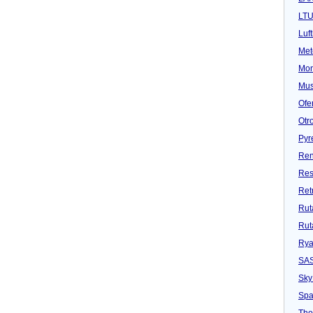
LT
Luf
Met
Mon
Mu
Ofe
Otr
Pyr
Ren
Res
Ret
Rut
Rut
Rya
SA
Sky
Spa
Tho