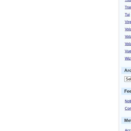
Tra
Tui
Virg
Vol
Vol
Vol
Vue
Wiz
Ar
Fe
Not
Com
Me
Acc