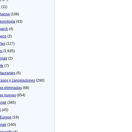
U
(11)
thansa
(108)
eorologí­a
(43)
arch
(4)
seos
(2)
rtas
(127)
os
(1.935)
enair
(2)
fe
(7)
taurantes
(5)
rasos y cancelaciones
(290)
as eliminadas
(68)
as nuevas
(654)
nair
(385)
S
(45)
Europe
(19)
nair
(160)
msonfly
(4)