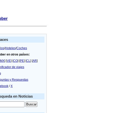
bber
laces
los
/
Hoteles
/
Coches
bber en otros países:
MX
] [
VE
] [
CO
] [
PE
] [
CL
] [
AR
]
nificador de viajes
g
guntas y Respuestas
ebook
/
X
queda en Noticias