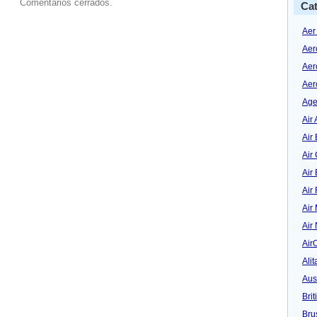
Comentarios cerrados.
Cat
Aer
Aer
Aer
Aer
Age
Air 
Air 
Air
Air
Air
Air
Air
Air
Alit
Aus
Bri
Bru