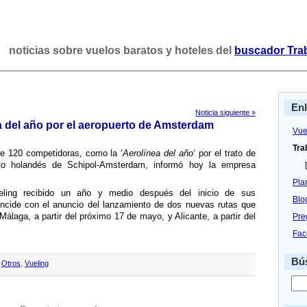
noticias sobre vuelos baratos y hoteles del
buscador Tra
En
Noticia siguiente »
ea del año por el aeropuerto de Amsterdam
Vue
Tra
re 120 competidoras, como la ‘
Aerolí­nea del año
‘ por el trato de
to holandés de Schipol-Amsterdam, informó hoy la empresa
[
Pla
eling recibido un año y medio después del inicio de sus
Blo
ncide con el anuncio del lanzamiento de dos nuevas rutas que
Málaga, a partir del próximo 17 de mayo, y Alicante, a partir del
Pre
Fac
Bús
,
Otros
,
Vueling