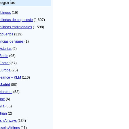
egorías
 Lingus
(19)
olíneas de bajo coste
(1.607)
olíneas tradicionales
(1.598)
opuertos
(319)
ncias de viajes
(1)
Asturias
(5)
Berlin
(95)
 Comet
(67)
 Europa
(75)
 France – KLM
(116)
 Madrid
(80)
 Nostrum
(53)
One
(6)
alia
(35)
trian
(2)
tish Airways
(134)
ssels Airlines
(11)