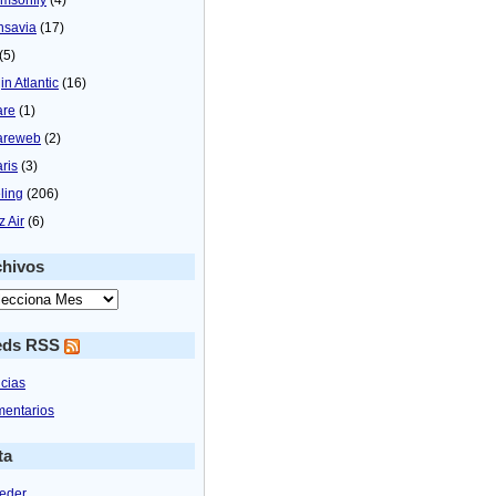
nsavia
(17)
(5)
in Atlantic
(16)
are
(1)
areweb
(2)
aris
(3)
ling
(206)
z Air
(6)
chivos
eds RSS
icias
entarios
ta
eder