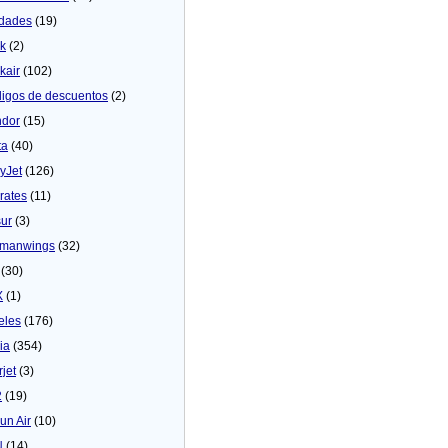
dades
(19)
ck
(2)
kair
(102)
igos de descuentos
(2)
dor
(15)
ta
(40)
yJet
(126)
rates
(11)
sur
(3)
manwings
(32)
(30)
X
(1)
eles
(176)
ia
(354)
rjet
(3)
2
(19)
un Air
(10)
N
(14)