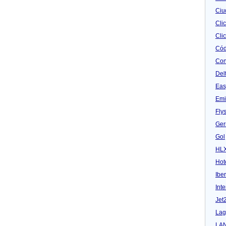
Ciu
Cli
Clic
Cód
Con
Del
Eas
Emi
Fly
Ger
Gol
HL
Hot
Iber
Inte
Jet
Lag
LA