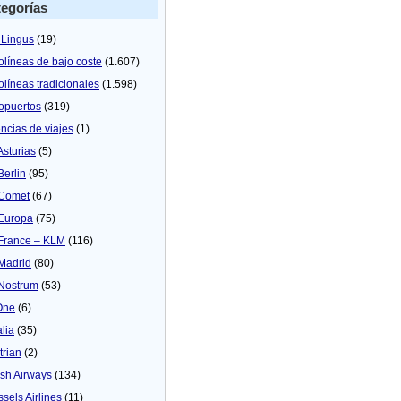
egorías
 Lingus
(19)
olíneas de bajo coste
(1.607)
olíneas tradicionales
(1.598)
opuertos
(319)
ncias de viajes
(1)
Asturias
(5)
Berlin
(95)
 Comet
(67)
 Europa
(75)
 France – KLM
(116)
 Madrid
(80)
 Nostrum
(53)
One
(6)
alia
(35)
trian
(2)
tish Airways
(134)
ssels Airlines
(11)