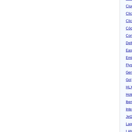
Ciu
Cli
Clic
Cód
Con
Del
Eas
Emi
Fly
Ger
Gol
HL
Hot
Iber
Inte
Jet
Lag
LA