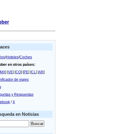
bber
laces
los
/
Hoteles
/
Coches
bber en otros países:
MX
] [
VE
] [
CO
] [
PE
] [
CL
] [
AR
]
nificador de viajes
g
guntas y Respuestas
ebook
/
X
queda en Noticias