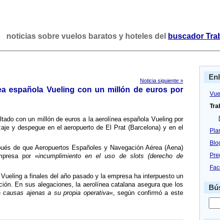
noticias sobre vuelos baratos y hoteles del
buscador Tra
En
Noticia siguiente »
nea española Vueling con un millón de euros por
Vue
Tra
[
tado con un millón de euros a la aerolí­nea española Vueling por
izaje y despegue en el aeropuerto de El Prat (Barcelona) y en el
Pla
Blo
pués de que Aeropuertos Españoles y Navegación Aérea (Aena)
Pre
mpresa por «
incumplimiento en el uso de slots (derecho de
Fac
ueling a finales del año pasado y la empresa ha interpuesto un
ción. En sus alegaciones, la aerolí­nea catalana asegura que los
Bús
 causas ajenas a su propia operativa
«, según confirmó a este