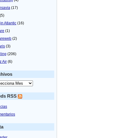
nsavia
(17)
(5)
in Atlantic
(16)
are
(1)
areweb
(2)
aris
(3)
ling
(206)
z Air
(6)
chivos
eds RSS
icias
entarios
ta
eder