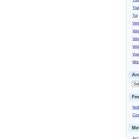
Tra
Tui
Virg
Vol
Vol
Vol
Vue
Wiz
Ar
Fe
Not
Com
Me
Acc