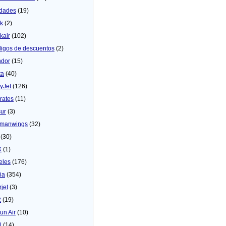
dades
(19)
ck
(2)
kair
(102)
igos de descuentos
(2)
dor
(15)
ta
(40)
yJet
(126)
rates
(11)
sur
(3)
manwings
(32)
(30)
X
(1)
eles
(176)
ia
(354)
rjet
(3)
2
(19)
un Air
(10)
N
(14)