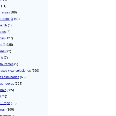
U
(11)
thansa
(108)
eorologí­a
(43)
arch
(4)
seos
(2)
rtas
(127)
os
(1.935)
enair
(2)
fe
(7)
taurantes
(5)
rasos y cancelaciones
(290)
as eliminadas
(68)
as nuevas
(654)
nair
(385)
S
(45)
Europe
(19)
nair
(160)
msonfly
(4)