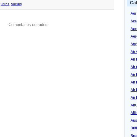
Cat
,
Otros
,
Vueling
Aer
Aer
Comentarios cerrados.
Aer
Aer
Age
Air 
Air 
Air
Air
Air
Air
Air
Air
Alit
Aus
Bri
Bru