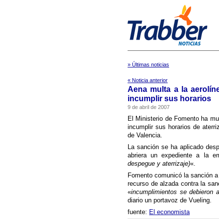
» Últimas noticias
« Noticia anterior
Aena multa a la aerolí­
incumplir sus horarios
9 de abril de 2007
El Ministerio de Fomento ha mul
incumplir sus horarios de aterr
de Valencia.
La sanción se ha aplicado des
abriera un expediente a la e
despegue y aterrizaje)
«.
Fomento comunicó la sanción a V
recurso de alzada contra la san
«
incumplimientos se debieron a
diario un portavoz de Vueling.
fuente:
El economista