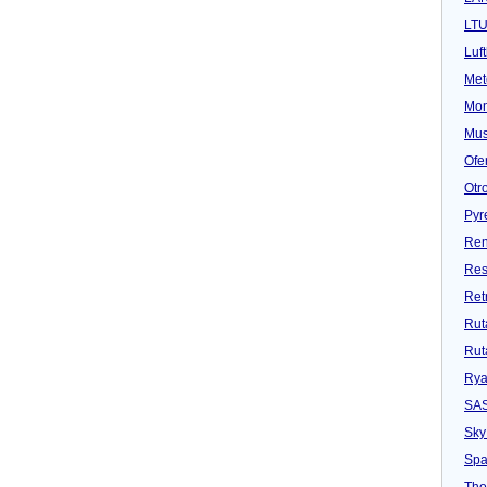
LT
Luf
Met
Mon
Mu
Ofe
Otr
Pyr
Ren
Res
Ret
Rut
Rut
Rya
SA
Sky
Spa
Tho