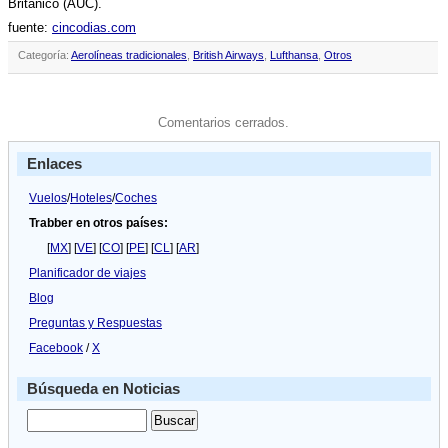
Británico (AUC).
fuente:
cincodias.com
Categoría:
Aerolíneas tradicionales
,
British Airways
,
Lufthansa
,
Otros
Comentarios cerrados.
Enlaces
Vuelos
/
Hoteles
/
Coches
Trabber en otros países:
[
MX
] [
VE
] [
CO
] [
PE
] [
CL
] [
AR
]
Planificador de viajes
Blog
Preguntas y Respuestas
Facebook
/
X
Búsqueda en Noticias