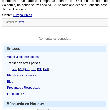
operación, que ambas compañí­as tienen en Oakland, estado de
California, ha donde se trasladó ATA el pasado año desde su antigua base
de San Francisco.
fuente:
Europa Press
Categoría:
Otros
Comentarios cerrados.
Enlaces
Vuelos
/
Hoteles
/
Coches
Trabber en otros países:
[
MX
] [
VE
] [
CO
] [
PE
] [
CL
] [
AR
]
Planificador de viajes
Blog
Preguntas y Respuestas
Facebook
/
X
Búsqueda en Noticias