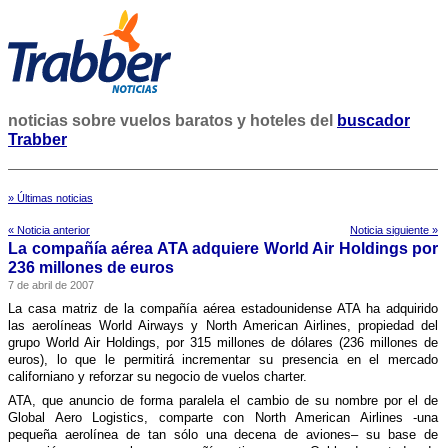
noticias sobre vuelos baratos y hoteles del
buscador
Trabber
» Últimas noticias
« Noticia anterior
Noticia siguiente »
La compañí­a aérea ATA adquiere World Air Holdings por
236 millones de euros
7 de abril de 2007
La casa matriz de la compañí­a aérea estadounidense ATA ha adquirido
las aerolí­neas World Airways y North American Airlines, propiedad del
grupo World Air Holdings, por 315 millones de dólares (236 millones de
euros), lo que le permitirá incrementar su presencia en el mercado
californiano y reforzar su negocio de vuelos charter.
ATA, que anuncio de forma paralela el cambio de su nombre por el de
Global Aero Logistics, comparte con North American Airlines -una
pequeña aerolí­nea de tan sólo una decena de aviones– su base de