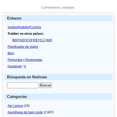
Comentarios cerrados.
Enlaces
Vuelos
/
Hoteles
/
Coches
Trabber en otros países:
[
MX
] [
VE
] [
CO
] [
PE
] [
CL
] [
AR
]
Planificador de viajes
Blog
Preguntas y Respuestas
Facebook
/
X
Búsqueda en Noticias
Categorías
Aer Lingus
(19)
Aerolíneas de bajo coste
(1.607)