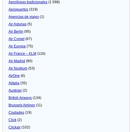
Aerolíneas tradicionales
(1.598)
Aeropuertos
(319)
Agencias de viajes
(1)
Air Asturias
(5)
Air Berlin
(95)
Air Comet
(67)
Air Europa
(75)
Air France – KLM
(116)
Air Madrid
(80)
Air Nostrum
(53)
AirOne
(6)
Alitalia
(35)
Austrian
(2)
British Airways
(134)
Brussels Airlines
(11)
Ciudades
(19)
Click
(2)
Clickair
(102)