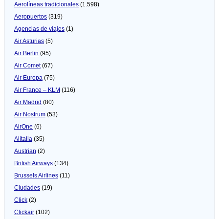
Aerolíneas tradicionales
(1.598)
Aeropuertos
(319)
Agencias de viajes
(1)
Air Asturias
(5)
Air Berlin
(95)
Air Comet
(67)
Air Europa
(75)
Air France – KLM
(116)
Air Madrid
(80)
Air Nostrum
(53)
AirOne
(6)
Alitalia
(35)
Austrian
(2)
British Airways
(134)
Brussels Airlines
(11)
Ciudades
(19)
Click
(2)
Clickair
(102)