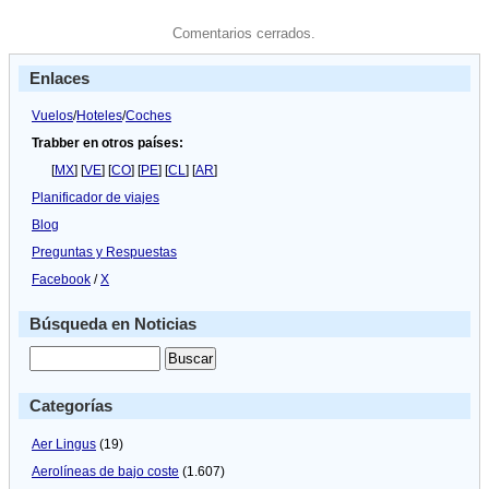
Comentarios cerrados.
Enlaces
Vuelos
/
Hoteles
/
Coches
Trabber en otros países:
[
MX
] [
VE
] [
CO
] [
PE
] [
CL
] [
AR
]
Planificador de viajes
Blog
Preguntas y Respuestas
Facebook
/
X
Búsqueda en Noticias
Categorías
Aer Lingus
(19)
Aerolíneas de bajo coste
(1.607)