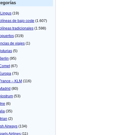
egorías
 Lingus
(19)
olíneas de bajo coste
(1.607)
olíneas tradicionales
(1.598)
opuertos
(319)
ncias de viajes
(1)
Asturias
(5)
Berlin
(95)
 Comet
(67)
 Europa
(75)
 France – KLM
(116)
 Madrid
(80)
 Nostrum
(53)
One
(6)
alia
(35)
trian
(2)
tish Airways
(134)
ssels Airlines
(11)