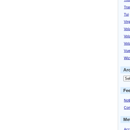
Tra
Tui
Virg
Vol
Vol
Vol
Vue
Wiz
Ar
Fe
Not
Com
Me
Acc