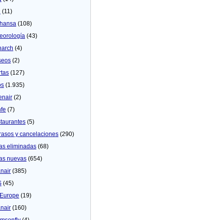
U
(11)
thansa
(108)
eorologí­a
(43)
arch
(4)
seos
(2)
rtas
(127)
os
(1.935)
enair
(2)
fe
(7)
taurantes
(5)
rasos y cancelaciones
(290)
as eliminadas
(68)
as nuevas
(654)
nair
(385)
S
(45)
Europe
(19)
nair
(160)
msonfly
(4)