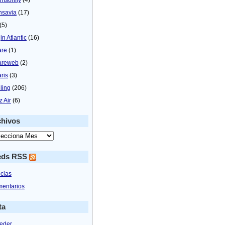
nsavia
(17)
(5)
in Atlantic
(16)
are
(1)
areweb
(2)
aris
(3)
ling
(206)
z Air
(6)
chivos
eds RSS
icias
entarios
ta
eder