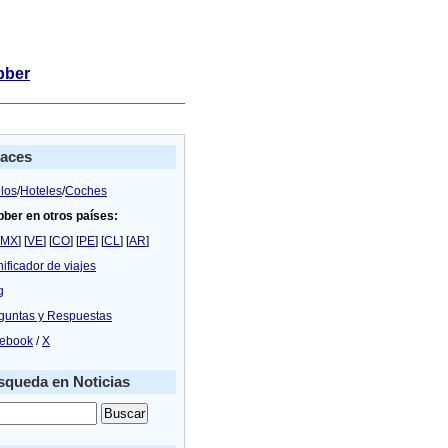
bber
laces
los
/
Hoteles
/
Coches
bber en otros países:
MX
] [
VE
] [
CO
] [
PE
] [
CL
] [
AR
]
nificador de viajes
g
guntas y Respuestas
ebook
/
X
queda en Noticias