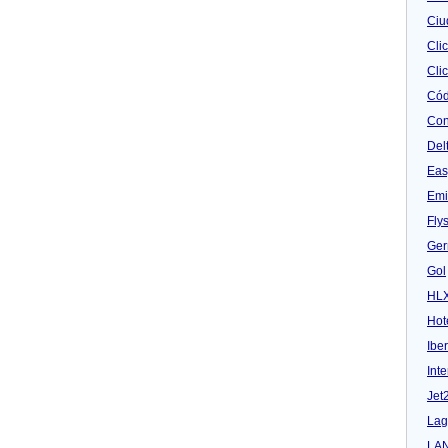
Ciu
Cli
Clic
Cód
Con
Del
Eas
Emi
Fly
Ger
Gol
HL
Hot
Iber
Inte
Jet
Lag
LA