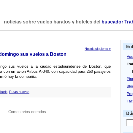
noticias sobre vuelos baratos y hoteles del
buscador Tra
En
Noticia siguiente »
 domingo sus vuelos a Boston
Vue
Tra
ngo sus vuelos a la ciudad estadounidense de Boston, que
a con un avión Airbus A-340, con capacidad para 260 pasajeros
[
ormó hoy la compañí­a.
Pla
Blo
Iberia
,
Rutas nuevas
Pre
Fac
Comentarios cerrados.
Bús