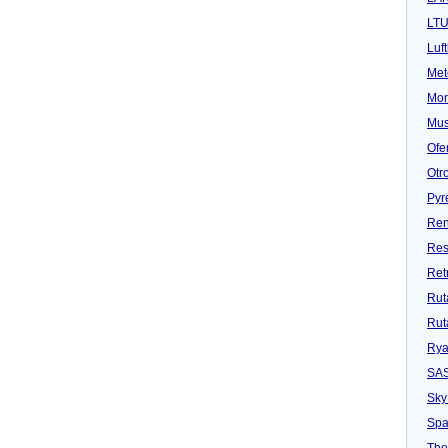
LT
Luf
Met
Mon
Mu
Ofe
Otr
Pyr
Ren
Res
Ret
Rut
Rut
Rya
SA
Sky
Spa
Tho