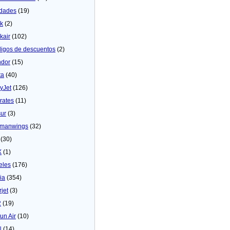
dades
(19)
ck
(2)
kair
(102)
igos de descuentos
(2)
dor
(15)
ta
(40)
yJet
(126)
rates
(11)
sur
(3)
manwings
(32)
(30)
X
(1)
eles
(176)
ia
(354)
rjet
(3)
2
(19)
un Air
(10)
N
(14)