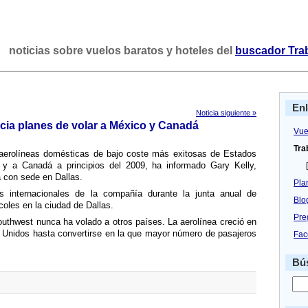
noticias sobre vuelos baratos y hoteles del
buscador Tra
En
Noticia siguiente »
cia planes de volar a México y Canadá
Vue
Tra
 aerolí­neas domésticas de bajo coste más exitosas de Estados
o y a Canadá a principios del 2009, ha informado Gary Kelly,
[
ea con sede en Dallas.
Pla
es internacionales de la compañí­a durante la junta anual de
Blo
coles en la ciudad de Dallas.
Pre
thwest nunca ha volado a otros paí­ses. La aerolí­nea creció en
 Unidos hasta convertirse en la que mayor número de pasajeros
Fac
Bús