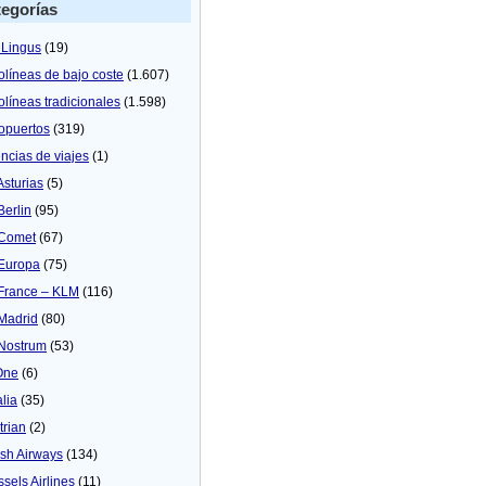
egorías
 Lingus
(19)
olíneas de bajo coste
(1.607)
olíneas tradicionales
(1.598)
opuertos
(319)
ncias de viajes
(1)
Asturias
(5)
Berlin
(95)
 Comet
(67)
 Europa
(75)
 France – KLM
(116)
 Madrid
(80)
 Nostrum
(53)
One
(6)
alia
(35)
trian
(2)
tish Airways
(134)
ssels Airlines
(11)