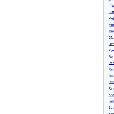
LT
Luf
Met
Mon
Mu
Ofe
Otr
Pyr
Ren
Res
Ret
Rut
Rut
Rya
SA
Sky
Spa
Tho