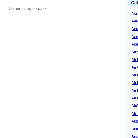
Cat
Comentarios cerrados.
Aer
Aer
Aer
Aer
Age
Air 
Air 
Air
Air
Air
Air
Air
Air
Alit
Aus
Bri
Bru