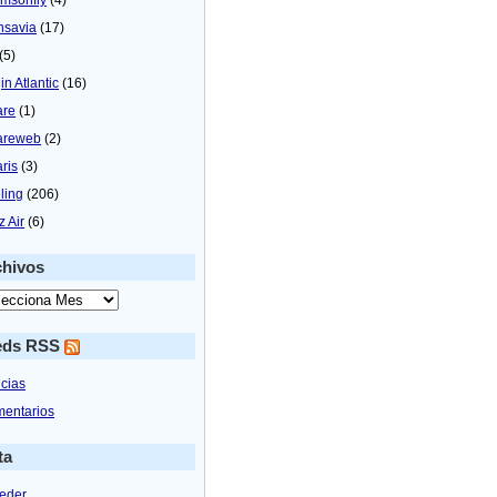
nsavia
(17)
(5)
in Atlantic
(16)
are
(1)
areweb
(2)
aris
(3)
ling
(206)
z Air
(6)
chivos
eds RSS
icias
entarios
ta
eder