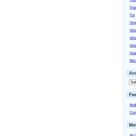
Tra
Tui
Virg
Vol
Vol
Vol
Vue
Wiz
Ar
Fe
Not
Com
Me
Acc