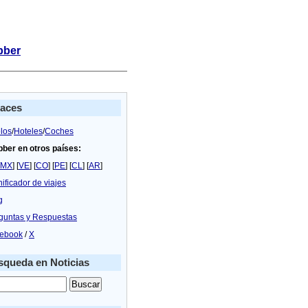
bber
laces
los
/
Hoteles
/
Coches
bber en otros países:
MX
] [
VE
] [
CO
] [
PE
] [
CL
] [
AR
]
nificador de viajes
g
guntas y Respuestas
ebook
/
X
queda en Noticias