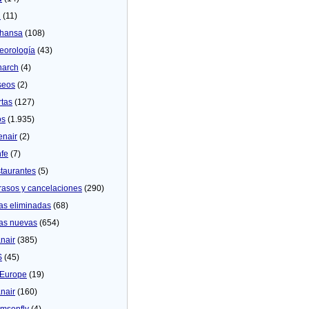
U
(11)
thansa
(108)
eorologí­a
(43)
arch
(4)
seos
(2)
rtas
(127)
os
(1.935)
enair
(2)
fe
(7)
taurantes
(5)
rasos y cancelaciones
(290)
as eliminadas
(68)
as nuevas
(654)
nair
(385)
S
(45)
Europe
(19)
nair
(160)
msonfly
(4)