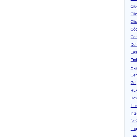
Ciu
Cli
Clic
Cód
Con
Del
Eas
Emi
Fly
Ger
Gol
HL
Hot
Iber
Inte
Jet
Lag
LA