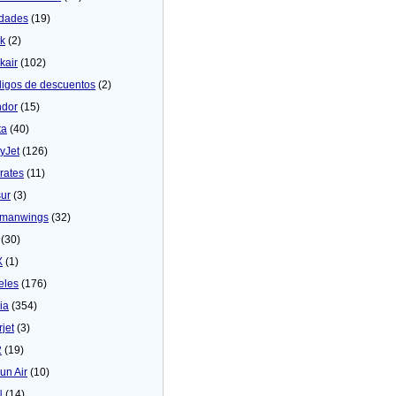
dades
(19)
ck
(2)
kair
(102)
igos de descuentos
(2)
dor
(15)
ta
(40)
yJet
(126)
rates
(11)
sur
(3)
manwings
(32)
(30)
X
(1)
eles
(176)
ia
(354)
rjet
(3)
2
(19)
un Air
(10)
N
(14)