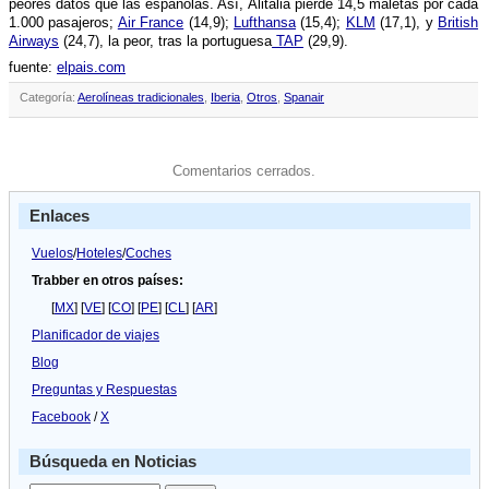
peores datos que las españolas. Así­, Alitalia pierde 14,5 maletas por cada
1.000 pasajeros;
Air France
(14,9);
Lufthansa
(15,4);
KLM
(17,1), y
British
Airways
(24,7), la peor, tras la portuguesa
TAP
(29,9).
fuente:
elpais.com
Categoría:
Aerolíneas tradicionales
,
Iberia
,
Otros
,
Spanair
Comentarios cerrados.
Enlaces
Vuelos
/
Hoteles
/
Coches
Trabber en otros países:
[
MX
] [
VE
] [
CO
] [
PE
] [
CL
] [
AR
]
Planificador de viajes
Blog
Preguntas y Respuestas
Facebook
/
X
Búsqueda en Noticias