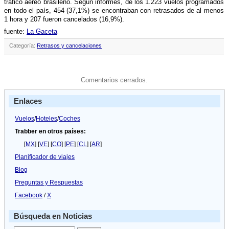
tráfico aéreo brasileño. Según informes, de los 1.223 vuelos programados
en todo el paí­s, 454 (37,1%) se encontraban con retrasados de al menos
1 hora y 207 fueron cancelados (16,9%).
fuente:
La Gaceta
Categoría:
Retrasos y cancelaciones
Comentarios cerrados.
Enlaces
Vuelos
/
Hoteles
/
Coches
Trabber en otros países:
[
MX
] [
VE
] [
CO
] [
PE
] [
CL
] [
AR
]
Planificador de viajes
Blog
Preguntas y Respuestas
Facebook
/
X
Búsqueda en Noticias