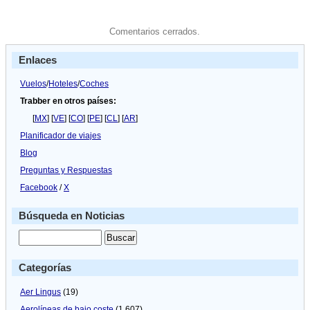
Comentarios cerrados.
Enlaces
Vuelos
/
Hoteles
/
Coches
Trabber en otros países:
[
MX
] [
VE
] [
CO
] [
PE
] [
CL
] [
AR
]
Planificador de viajes
Blog
Preguntas y Respuestas
Facebook
/
X
Búsqueda en Noticias
Categorías
Aer Lingus
(19)
Aerolíneas de bajo coste
(1.607)