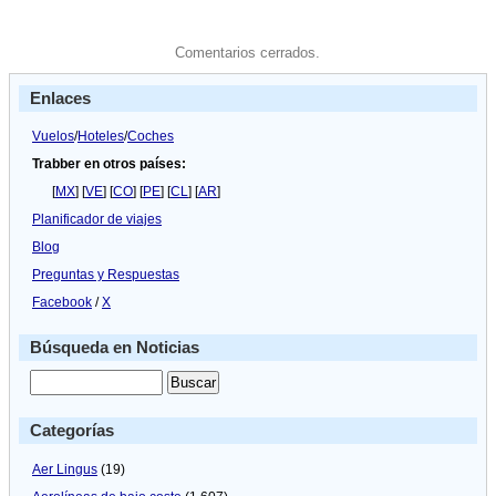
Comentarios cerrados.
Enlaces
Vuelos
/
Hoteles
/
Coches
Trabber en otros países:
[
MX
] [
VE
] [
CO
] [
PE
] [
CL
] [
AR
]
Planificador de viajes
Blog
Preguntas y Respuestas
Facebook
/
X
Búsqueda en Noticias
Categorías
Aer Lingus
(19)