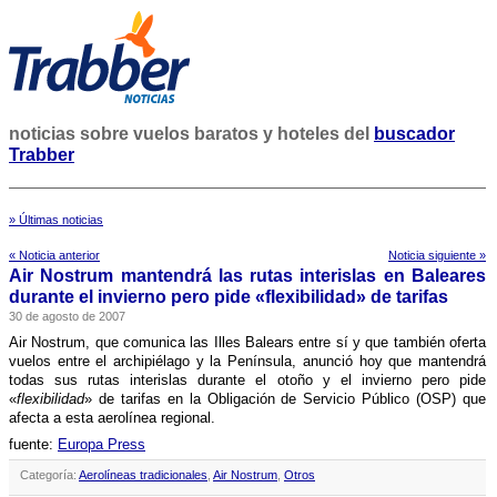
noticias sobre vuelos baratos y hoteles del
buscador
Trabber
» Últimas noticias
« Noticia anterior
Noticia siguiente »
Air Nostrum mantendrá las rutas interislas en Baleares
durante el invierno pero pide «flexibilidad» de tarifas
30 de agosto de 2007
Air Nostrum, que comunica las Illes Balears entre sí­ y que también oferta
vuelos entre el archipiélago y la Pení­nsula, anunció hoy que mantendrá
todas sus rutas interislas durante el otoño y el invierno pero pide
«
flexibilidad
» de tarifas en la Obligación de Servicio Público (OSP) que
afecta a esta aerolí­nea regional.
fuente:
Europa Press
Categoría:
Aerolíneas tradicionales
,
Air Nostrum
,
Otros