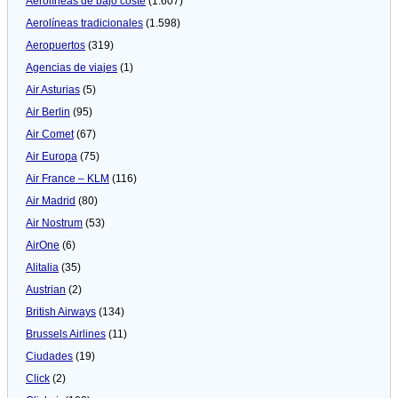
Aerolíneas de bajo coste
(1.607)
Aerolíneas tradicionales
(1.598)
Aeropuertos
(319)
Agencias de viajes
(1)
Air Asturias
(5)
Air Berlin
(95)
Air Comet
(67)
Air Europa
(75)
Air France – KLM
(116)
Air Madrid
(80)
Air Nostrum
(53)
AirOne
(6)
Alitalia
(35)
Austrian
(2)
British Airways
(134)
Brussels Airlines
(11)
Ciudades
(19)
Click
(2)