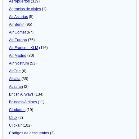
Aeropuertos
(319)
Agencias de viajes
(1)
Air Asturias
(5)
Air Berlin
(95)
Air Comet
(67)
Air Europa
(75)
Air France – KLM
(116)
Air Madrid
(80)
Air Nostrum
(53)
AirOne
(6)
Alitalia
(35)
Austrian
(2)
British Airways
(134)
Brussels Airlines
(11)
Ciudades
(19)
Click
(2)
Clickair
(102)
Códigos de descuentos
(2)