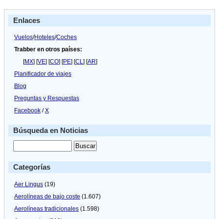
Enlaces
Vuelos
/
Hoteles
/
Coches
Trabber en otros países:
[
MX
] [
VE
] [
CO
] [
PE
] [
CL
] [
AR
]
Planificador de viajes
Blog
Preguntas y Respuestas
Facebook
/
X
Búsqueda en Noticias
Categorías
Aer Lingus
(19)
Aerolíneas de bajo coste
(1.607)
Aerolíneas tradicionales
(1.598)