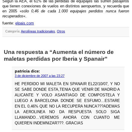
Según la AEA, el 61% de las pérdidas de equipajes las sufren pasajeros
que tienen conexiones de vuelos en distintos aeropuertos, y recuerda que
en 2005 «
sólo 0,46 de cada 1.000 equipajes perdidos nunca fueron
recuperados
«.
fuente:
elpais.com
Categoría:
Aerolíneas tradicionales
,
Otros
Una respuesta a “Aumenta el número de
maletas perdidas por Iberia y Spanair”
patricia
dice:
3 de diciembre de 2007 a las 23:27
HE PERDIDO MI MALETA EN SPANAIR EL22/10/07, Y NO
SE SABE DONDE ESTA,TENIA QUE VENIR DE MADRID A
ALICANTE Y VOLO ASANTIAGO DE COMPOSTELA Y
LUEGO A BARCELONA DONDE SE ESFUMO…ESTARE
EN EL 0,46% QUE NO LA RECUPERA NUNCA???ADEMAS
LA AEROLINEA NO DA RESPUESTA SOLO SIGA
LLAMANDO…VEREMOS AHORA CON CUANTO ME
QUIEREN INDEMNIZAR???. GRACIAS