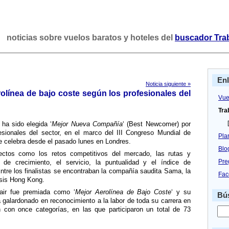
noticias sobre vuelos baratos y hoteles del
buscador Tra
En
Noticia siguiente »
rolí­nea de bajo coste según los profesionales del
Vue
Tra
[
r ha sido elegida ‘
Mejor Nueva Compañí­a
‘ (Best Newcomer) por
fesionales del sector, en el marco del III Congreso Mundial de
Pla
e celebra desde el pasado lunes en Londres.
Blo
ectos como los retos competitivos del mercado, las rutas y
Pre
 de crecimiento, el servicio, la puntualidad y el í­ndice de
ntre los finalistas se encontraban la compañí­a saudita Sama, la
Fac
sis Hong Kong.
ir fue premiada como ‘
Mejor Aerolí­nea de Bajo Coste
‘ y su
Bús
a galardonado en reconocimiento a la labor de toda su carrera en
 con once categorí­as, en las que participaron un total de 73