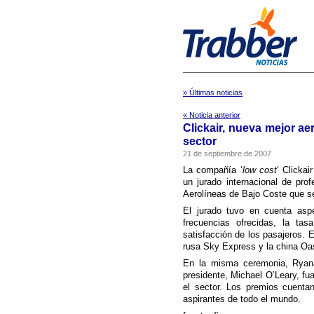
» Últimas noticias
« Noticia anterior
Clickair, nueva mejor ae
sector
21 de septiembre de 2007
La compañí­a ‘
low cost
‘ Clickai
un jurado internacional de pro
Aerolí­neas de Bajo Coste que s
El jurado tuvo en cuenta asp
frecuencias ofrecidas, la tasa
satisfacción de los pasajeros. E
rusa Sky Express y la china Oa
En la misma ceremonia, Ryana
presidente, Michael O’Leary, fu
el sector. Los premios cuentan
aspirantes de todo el mundo.