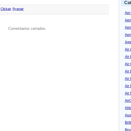
Cat
,
Clickair
,
Ryanair
Aer
Aer
Aer
Comentarios cerrados.
Aer
Age
Air 
Air 
Air
Air
Air
Air
Air
Air
Alit
Aus
Bri
Bru