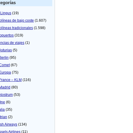
egorías
 Lingus
(19)
olíneas de bajo coste
(1.607)
olíneas tradicionales
(1.598)
opuertos
(319)
ncias de viajes
(1)
Asturias
(5)
Berlin
(95)
 Comet
(67)
 Europa
(75)
 France – KLM
(116)
 Madrid
(80)
 Nostrum
(53)
One
(6)
alia
(35)
trian
(2)
tish Airways
(134)
ssels Airlines
(11)