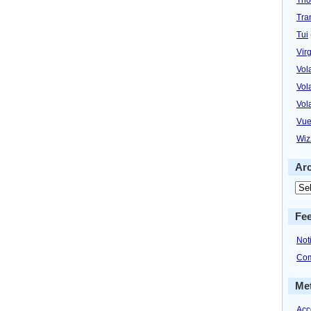
Tra
Tui
Virg
Vol
Vol
Vol
Vue
Wiz
Ar
Fe
Not
Com
Me
Acc