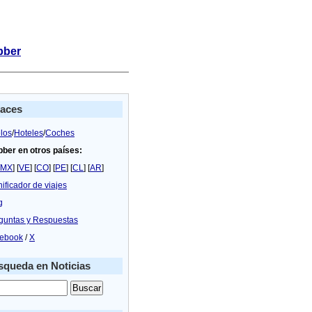
bber
laces
los
/
Hoteles
/
Coches
bber en otros países:
MX
] [
VE
] [
CO
] [
PE
] [
CL
] [
AR
]
nificador de viajes
g
guntas y Respuestas
ebook
/
X
queda en Noticias