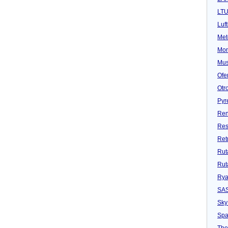
LT
Luf
Met
Mon
Mu
Ofe
Otr
Pyr
Ren
Res
Ret
Rut
Rut
Rya
SA
Sky
Spa
Tho