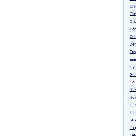
Ciu
Cli
Clic
Cód
Con
Del
Eas
Emi
Fly
Ger
Gol
HL
Hot
Iber
Inte
Jet
Lag
LA