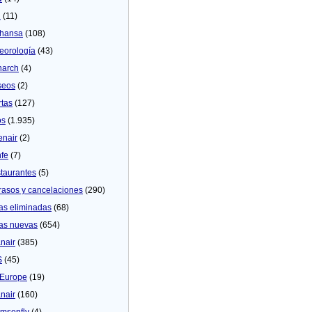
U
(11)
thansa
(108)
eorologí­a
(43)
arch
(4)
seos
(2)
rtas
(127)
os
(1.935)
enair
(2)
fe
(7)
taurantes
(5)
rasos y cancelaciones
(290)
as eliminadas
(68)
as nuevas
(654)
nair
(385)
S
(45)
Europe
(19)
nair
(160)
msonfly
(4)