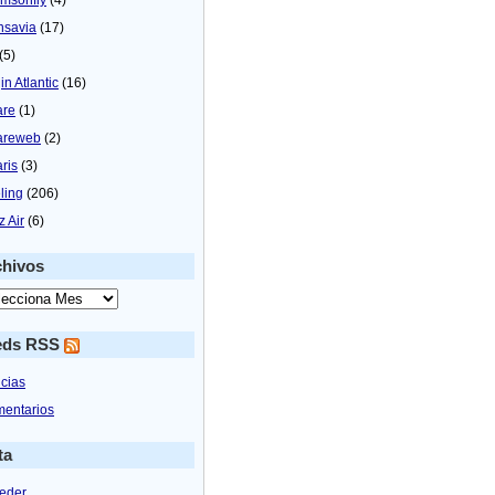
nsavia
(17)
(5)
in Atlantic
(16)
are
(1)
areweb
(2)
aris
(3)
ling
(206)
z Air
(6)
chivos
eds RSS
icias
entarios
ta
eder