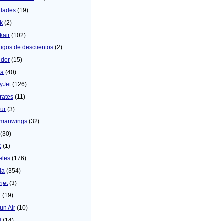
dades
(19)
ck
(2)
kair
(102)
igos de descuentos
(2)
dor
(15)
ta
(40)
yJet
(126)
rates
(11)
sur
(3)
manwings
(32)
(30)
X
(1)
eles
(176)
ia
(354)
rjet
(3)
2
(19)
un Air
(10)
N
(14)