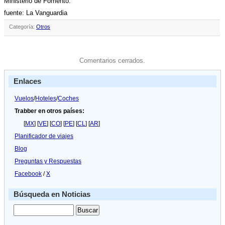
Ministerio de Fomento.
fuente: La Vanguardia
Categoría:
Otros
Comentarios cerrados.
Enlaces
Vuelos
/
Hoteles
/
Coches
Trabber en otros países:
[
MX
] [
VE
] [
CO
] [
PE
] [
CL
] [
AR
]
Planificador de viajes
Blog
Preguntas y Respuestas
Facebook
/
X
Búsqueda en Noticias