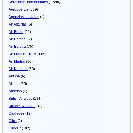
Aerolíneas tradicionales
(1.598)
Aeropuertos
(319)
Agencias de viajes
(1)
Air Asturias
(5)
Air Berlin
(95)
Air Comet
(67)
Air Europa
(75)
Air France – KLM
(116)
Air Madrid
(80)
Air Nostrum
(53)
AirOne
(6)
Alitalia
(35)
Austrian
(2)
British Airways
(134)
Brussels Airlines
(11)
Ciudades
(19)
Click
(2)
Clickair
(102)