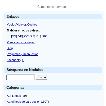
Comentarios cerrados.
Enlaces
Vuelos
/
Hoteles
/
Coches
Trabber en otros países:
[
MX
] [
VE
] [
CO
] [
PE
] [
CL
] [
AR
]
Planificador de viajes
Blog
Preguntas y Respuestas
Facebook
/
X
Búsqueda en Noticias
Categorías
Aer Lingus
(19)
Aerolíneas de bajo coste
(1.607)