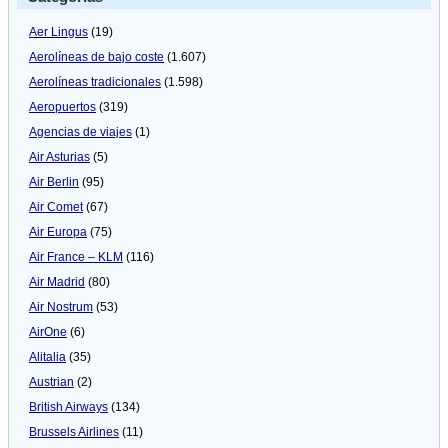
Aer Lingus
(19)
Aerolíneas de bajo coste
(1.607)
Aerolíneas tradicionales
(1.598)
Aeropuertos
(319)
Agencias de viajes
(1)
Air Asturias
(5)
Air Berlin
(95)
Air Comet
(67)
Air Europa
(75)
Air France – KLM
(116)
Air Madrid
(80)
Air Nostrum
(53)
AirOne
(6)
Alitalia
(35)
Austrian
(2)
British Airways
(134)
Brussels Airlines
(11)