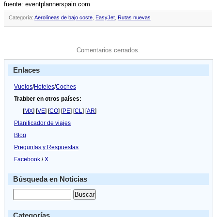
fuente: eventplannerspain.com
Categoría:
Aerolíneas de bajo coste
,
EasyJet
,
Rutas nuevas
Comentarios cerrados.
Enlaces
Vuelos
/
Hoteles
/
Coches
Trabber en otros países:
[
MX
] [
VE
] [
CO
] [
PE
] [
CL
] [
AR
]
Planificador de viajes
Blog
Preguntas y Respuestas
Facebook
/
X
Búsqueda en Noticias
Categorías