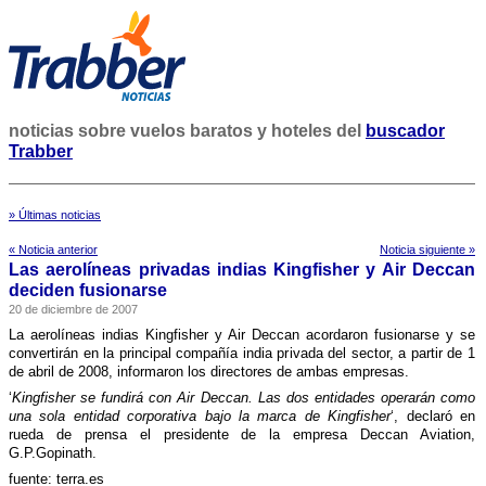
noticias sobre vuelos baratos y hoteles del
buscador
Trabber
» Últimas noticias
« Noticia anterior
Noticia siguiente »
Las aerolí­neas privadas indias Kingfisher y Air Deccan
deciden fusionarse
20 de diciembre de 2007
La aerolí­neas indias Kingfisher y Air Deccan acordaron fusionarse y se
convertirán en la principal compañí­a india privada del sector, a partir de 1
de abril de 2008, informaron los directores de ambas empresas.
‘
Kingfisher se fundirá con Air Deccan. Las dos entidades operarán como
una sola entidad corporativa bajo la marca de Kingfisher
‘, declaró en
rueda de prensa el presidente de la empresa Deccan Aviation,
G.P.Gopinath.
fuente: terra.es