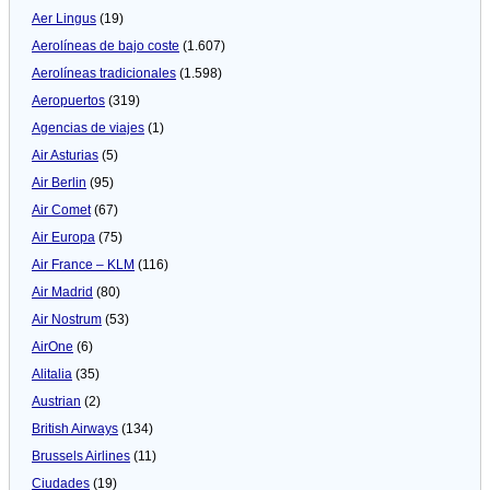
Aer Lingus
(19)
Aerolíneas de bajo coste
(1.607)
Aerolíneas tradicionales
(1.598)
Aeropuertos
(319)
Agencias de viajes
(1)
Air Asturias
(5)
Air Berlin
(95)
Air Comet
(67)
Air Europa
(75)
Air France – KLM
(116)
Air Madrid
(80)
Air Nostrum
(53)
AirOne
(6)
Alitalia
(35)
Austrian
(2)
British Airways
(134)
Brussels Airlines
(11)
Ciudades
(19)