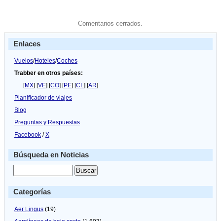
Comentarios cerrados.
Enlaces
Vuelos
/
Hoteles
/
Coches
Trabber en otros países:
[
MX
] [
VE
] [
CO
] [
PE
] [
CL
] [
AR
]
Planificador de viajes
Blog
Preguntas y Respuestas
Facebook
/
X
Búsqueda en Noticias
Categorías
Aer Lingus
(19)