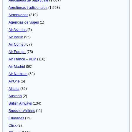
Aerolíneas de bajo coste
(1.607)
Aerolíneas tradicionales
(1.598)
Aeropuertos
(319)
Agencias de viajes
(1)
Air Asturias
(5)
Air Berlin
(95)
Air Comet
(67)
Air Europa
(75)
Air France – KLM
(116)
Air Madrid
(80)
Air Nostrum
(53)
AirOne
(6)
Alitalia
(35)
Austrian
(2)
British Airways
(134)
Brussels Airlines
(11)
Ciudades
(19)
Click
(2)