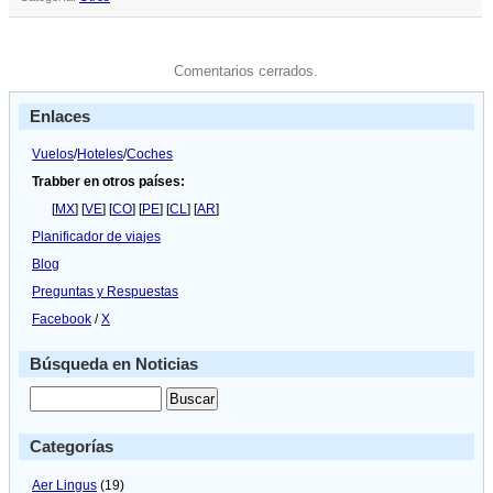
Comentarios cerrados.
Enlaces
Vuelos
/
Hoteles
/
Coches
Trabber en otros países:
[
MX
] [
VE
] [
CO
] [
PE
] [
CL
] [
AR
]
Planificador de viajes
Blog
Preguntas y Respuestas
Facebook
/
X
Búsqueda en Noticias
Categorías
Aer Lingus
(19)