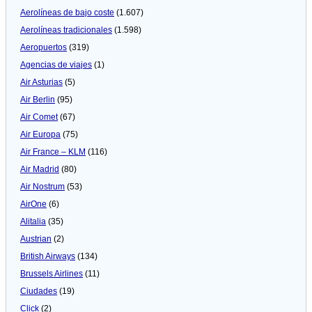
Aerolíneas de bajo coste
(1.607)
Aerolíneas tradicionales
(1.598)
Aeropuertos
(319)
Agencias de viajes
(1)
Air Asturias
(5)
Air Berlin
(95)
Air Comet
(67)
Air Europa
(75)
Air France – KLM
(116)
Air Madrid
(80)
Air Nostrum
(53)
AirOne
(6)
Alitalia
(35)
Austrian
(2)
British Airways
(134)
Brussels Airlines
(11)
Ciudades
(19)
Click
(2)