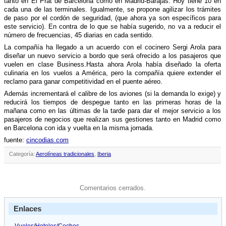
tanto en El Prat de Barcelona como en Madrid-Barajas. Hoy tiene 10 en
cada una de las terminales. Igualmente, se propone agilizar los trámites
de paso por el cordón de seguridad, (que ahora ya son especí­ficos para
este servicio). En contra de lo que se habí­a sugerido, no va a reducir el
número de frecuencias, 45 diarias en cada sentido.
La compañí­a ha llegado a un acuerdo con el cocinero Sergi Arola para
diseñar un nuevo servicio a bordo que será ofrecido a los pasajeros que
vuelen en clase Business.Hasta ahora Arola habí­a diseñado la oferta
culinaria en los vuelos a América, pero la compañí­a quiere extender el
reclamo para ganar competitividad en el puente aéreo.
Además incrementará el calibre de los aviones (si la demanda lo exige) y
reducirá los tiempos de despegue tanto en las primeras horas de la
mañana como en las últimas de la tarde para dar el mejor servicio a los
pasajeros de negocios que realizan sus gestiones tanto en Madrid como
en Barcelona con ida y vuelta en la misma jornada.
fuente:
cincodias.com
Categoría:
Aerolíneas tradicionales
,
Iberia
Comentarios cerrados.
Enlaces