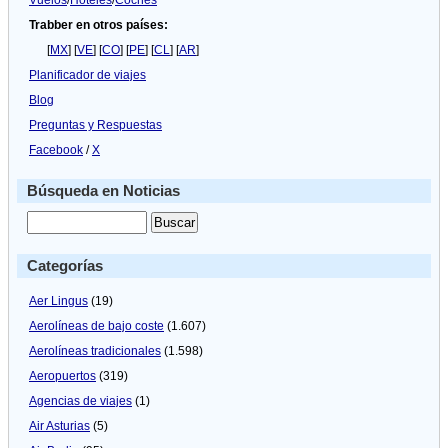
Vuelos
/
Hoteles
/
Coches
Trabber en otros países:
[
MX
] [
VE
] [
CO
] [
PE
] [
CL
] [
AR
]
Planificador de viajes
Blog
Preguntas y Respuestas
Facebook
/
X
Búsqueda en Noticias
Categorías
Aer Lingus
(19)
Aerolíneas de bajo coste
(1.607)
Aerolíneas tradicionales
(1.598)
Aeropuertos
(319)
Agencias de viajes
(1)
Air Asturias
(5)