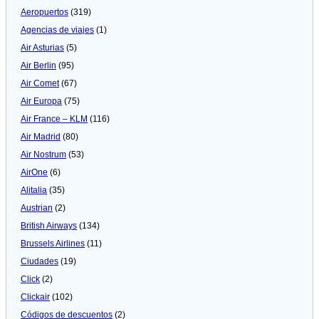
Aeropuertos
(319)
Agencias de viajes
(1)
Air Asturias
(5)
Air Berlin
(95)
Air Comet
(67)
Air Europa
(75)
Air France – KLM
(116)
Air Madrid
(80)
Air Nostrum
(53)
AirOne
(6)
Alitalia
(35)
Austrian
(2)
British Airways
(134)
Brussels Airlines
(11)
Ciudades
(19)
Click
(2)
Clickair
(102)
Códigos de descuentos
(2)