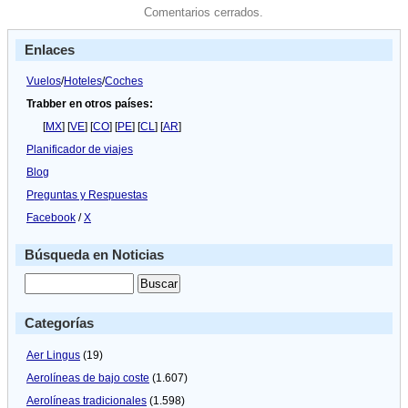
Comentarios cerrados.
Enlaces
Vuelos
/
Hoteles
/
Coches
Trabber en otros países:
[
MX
] [
VE
] [
CO
] [
PE
] [
CL
] [
AR
]
Planificador de viajes
Blog
Preguntas y Respuestas
Facebook
/
X
Búsqueda en Noticias
Categorías
Aer Lingus
(19)
Aerolíneas de bajo coste
(1.607)
Aerolíneas tradicionales
(1.598)