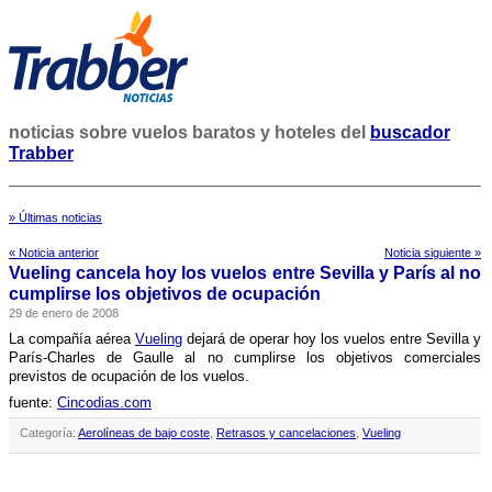
noticias sobre vuelos baratos y hoteles del
buscador
Trabber
» Últimas noticias
« Noticia anterior
Noticia siguiente »
Vueling cancela hoy los vuelos entre Sevilla y Parí­s al no
cumplirse los objetivos de ocupación
29 de enero de 2008
La compañí­a aérea
Vueling
dejará de operar hoy los vuelos entre Sevilla y
Parí­s-Charles de Gaulle al no cumplirse los objetivos comerciales
previstos de ocupación de los vuelos.
fuente:
Cincodias.com
Categoría:
Aerolíneas de bajo coste
,
Retrasos y cancelaciones
,
Vueling