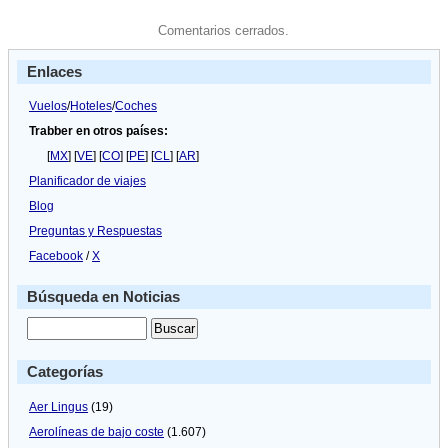
Comentarios cerrados.
Enlaces
Vuelos
/
Hoteles
/
Coches
Trabber en otros países:
[
MX
] [
VE
] [
CO
] [
PE
] [
CL
] [
AR
]
Planificador de viajes
Blog
Preguntas y Respuestas
Facebook
/
X
Búsqueda en Noticias
Categorías
Aer Lingus
(19)
Aerolíneas de bajo coste
(1.607)