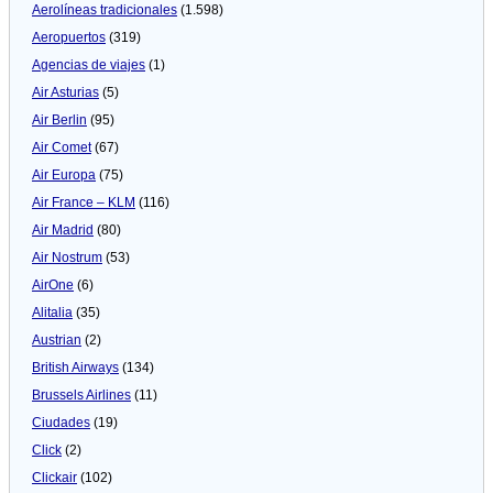
Aerolíneas tradicionales
(1.598)
Aeropuertos
(319)
Agencias de viajes
(1)
Air Asturias
(5)
Air Berlin
(95)
Air Comet
(67)
Air Europa
(75)
Air France – KLM
(116)
Air Madrid
(80)
Air Nostrum
(53)
AirOne
(6)
Alitalia
(35)
Austrian
(2)
British Airways
(134)
Brussels Airlines
(11)
Ciudades
(19)
Click
(2)
Clickair
(102)