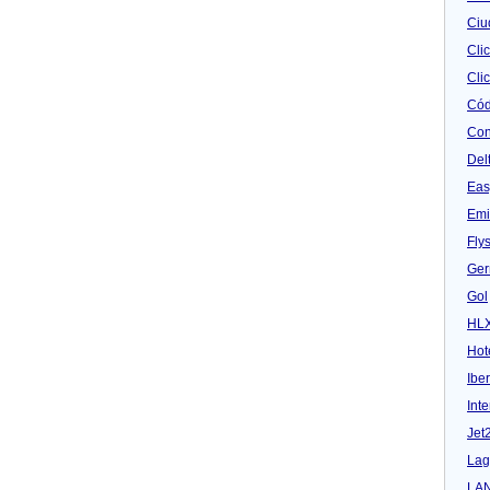
Ciu
Cli
Clic
Cód
Con
Del
Eas
Emi
Fly
Ger
Gol
HL
Hot
Iber
Inte
Jet
Lag
LA