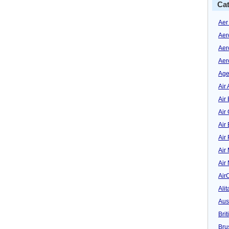
Cat
Aer
Aer
Aer
Aer
Age
Air 
Air 
Air
Air
Air
Air
Air
Air
Alit
Aus
Bri
Bru