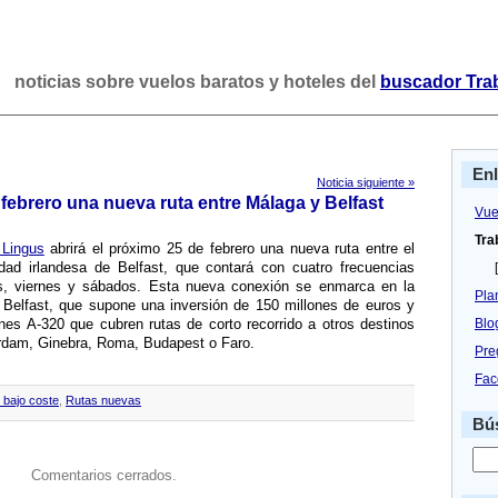
noticias sobre vuelos baratos y hoteles del
buscador Tra
En
Noticia siguiente »
 febrero una nueva ruta entre Málaga y Belfast
Vue
Tra
 Lingus
abrirá el próximo 25 de febrero una nueva ruta entre el
dad irlandesa de Belfast, que contará con cuatro frecuencias
[
s, viernes y sábados. Esta nueva conexión se enmarca en la
Pla
Belfast, que supone una inversión de 150 millones de euros y
nes A-320 que cubren rutas de corto recorrido a otros destinos
Blo
dam, Ginebra, Roma, Budapest o Faro.
Pre
Fac
 bajo coste
,
Rutas nuevas
Bús
Comentarios cerrados.