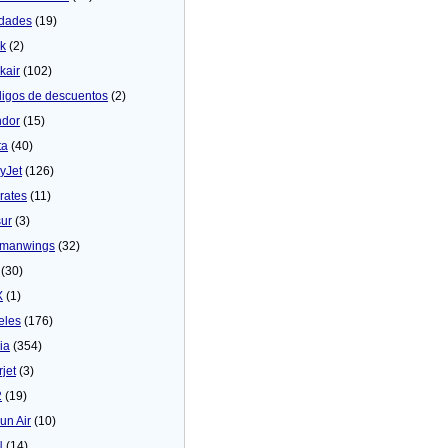
dades
(19)
ck
(2)
kair
(102)
igos de descuentos
(2)
dor
(15)
ta
(40)
yJet
(126)
rates
(11)
sur
(3)
manwings
(32)
(30)
X
(1)
eles
(176)
ia
(354)
rjet
(3)
2
(19)
un Air
(10)
N
(14)