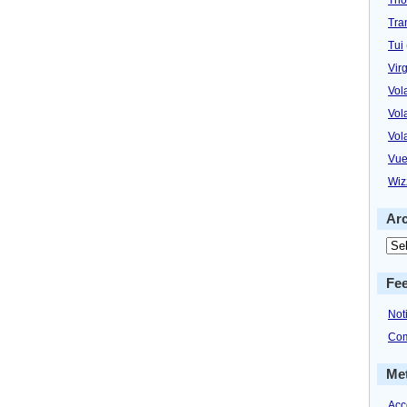
Tra
Tui
Virg
Vol
Vol
Vol
Vue
Wiz
Ar
Fe
Not
Com
Me
Acc