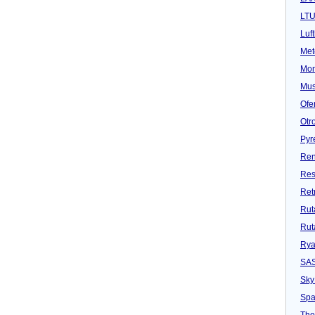
LT
Luf
Met
Mon
Mu
Ofe
Otr
Pyr
Ren
Res
Ret
Rut
Rut
Rya
SA
Sky
Spa
Tho