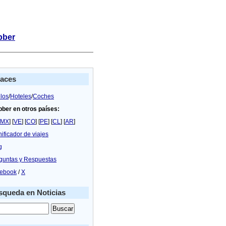
bber
laces
los
/
Hoteles
/
Coches
bber en otros países:
MX
] [
VE
] [
CO
] [
PE
] [
CL
] [
AR
]
nificador de viajes
g
guntas y Respuestas
ebook
/
X
queda en Noticias