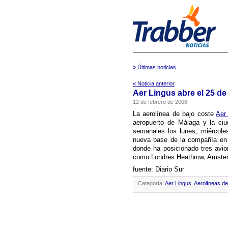
» Últimas noticias
« Noticia anterior
Aer Lingus abre el 25 de
12 de febrero de 2008
La aerolí­nea de bajo coste
Aer
aeropuerto de Málaga y la ciu
semanales los lunes, miércole
nueva base de la compañí­a en 
donde ha posicionado tres avio
como Londres Heathrow, Amster
fuente: Diario Sur
Categoría:
Aer Lingus
,
Aerolíneas de