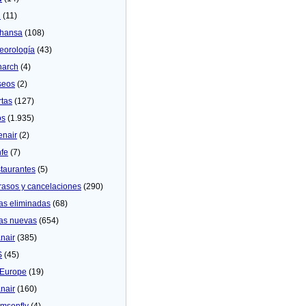
U
(11)
thansa
(108)
eorologí­a
(43)
arch
(4)
seos
(2)
rtas
(127)
os
(1.935)
enair
(2)
fe
(7)
taurantes
(5)
rasos y cancelaciones
(290)
as eliminadas
(68)
as nuevas
(654)
nair
(385)
S
(45)
Europe
(19)
nair
(160)
msonfly
(4)