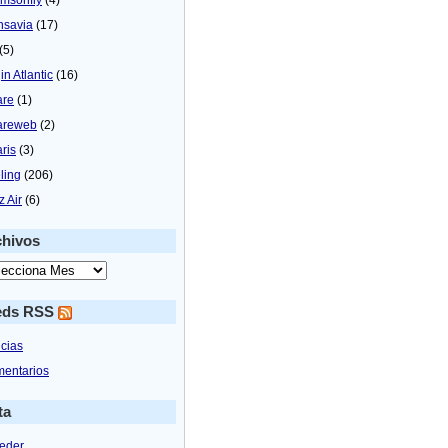
nsavia
(17)
(5)
in Atlantic
(16)
are
(1)
areweb
(2)
aris
(3)
ling
(206)
z Air
(6)
chivos
eds RSS
icias
entarios
ta
eder