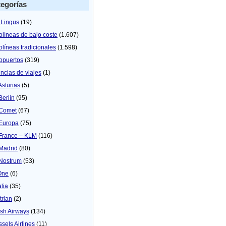
egorías
 Lingus
(19)
olíneas de bajo coste
(1.607)
olíneas tradicionales
(1.598)
opuertos
(319)
ncias de viajes
(1)
Asturias
(5)
Berlin
(95)
 Comet
(67)
 Europa
(75)
 France – KLM
(116)
 Madrid
(80)
 Nostrum
(53)
One
(6)
alia
(35)
trian
(2)
tish Airways
(134)
ssels Airlines
(11)