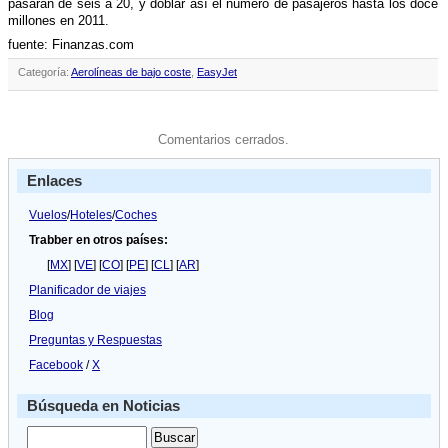
pasarán de seis a 20, y doblar así­ el número de pasajeros hasta los doce
millones en 2011.
fuente: Finanzas.com
Categoría:
Aerolíneas de bajo coste
,
EasyJet
Comentarios cerrados.
Enlaces
Vuelos
/
Hoteles
/
Coches
Trabber en otros países:
[
MX
] [
VE
] [
CO
] [
PE
] [
CL
] [
AR
]
Planificador de viajes
Blog
Preguntas y Respuestas
Facebook
/
X
Búsqueda en Noticias