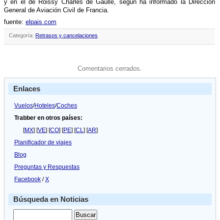
y en el de Roissy Charles de Gaulle, según ha informado la Dirección
General de Aviación Civil de Francia.
fuente:
elpais.com
Categoría:
Retrasos y cancelaciones
Comentarios cerrados.
Enlaces
Vuelos
/
Hoteles
/
Coches
Trabber en otros países:
[
MX
] [
VE
] [
CO
] [
PE
] [
CL
] [
AR
]
Planificador de viajes
Blog
Preguntas y Respuestas
Facebook
/
X
Búsqueda en Noticias