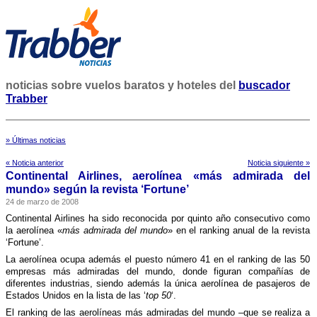
noticias sobre vuelos baratos y hoteles del
buscador
Trabber
» Últimas noticias
« Noticia anterior
Noticia siguiente »
Continental Airlines, aerolí­nea «más admirada del
mundo» según la revista ‘Fortune’
24 de marzo de 2008
Continental Airlines ha sido reconocida por quinto año consecutivo como
la aerolí­nea «
más admirada del mundo
» en el ranking anual de la revista
‘Fortune’.
La aerolí­nea ocupa además el puesto número 41 en el ranking de las 50
empresas más admiradas del mundo, donde figuran compañí­as de
diferentes industrias, siendo además la única aerolí­nea de pasajeros de
Estados Unidos en la lista de las ‘
top 50
‘.
El ranking de las aerolí­neas más admiradas del mundo –que se realiza a