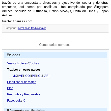
través de una encuesta a directivos y ejecutivo del sector y de otras
empresas, así­ como por analistas– fue completado por Singapore
Airlines, seguida de Lufthansa, British Airways, Delta Air Lines y Japan
Airlines.
fuente: finanzas.com
Categoría:
Aerolíneas tradicionales
Comentarios cerrados.
Enlaces
Vuelos
/
Hoteles
/
Coches
Trabber en otros países:
[
MX
] [
VE
] [
CO
] [
PE
] [
CL
] [
AR
]
Planificador de viajes
Blog
Preguntas y Respuestas
Facebook
/
X
Búsqueda en Noticias