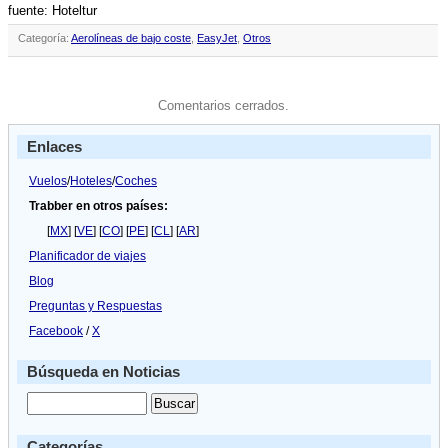
fuente: Hoteltur
Categoría:
Aerolíneas de bajo coste
,
EasyJet
,
Otros
Comentarios cerrados.
Enlaces
Vuelos
/
Hoteles
/
Coches
Trabber en otros países:
[
MX
] [
VE
] [
CO
] [
PE
] [
CL
] [
AR
]
Planificador de viajes
Blog
Preguntas y Respuestas
Facebook
/
X
Búsqueda en Noticias
Categorías