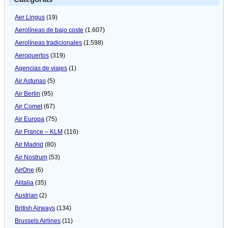
Aer Lingus
(19)
Aerolíneas de bajo coste
(1.607)
Aerolíneas tradicionales
(1.598)
Aeropuertos
(319)
Agencias de viajes
(1)
Air Asturias
(5)
Air Berlin
(95)
Air Comet
(67)
Air Europa
(75)
Air France – KLM
(116)
Air Madrid
(80)
Air Nostrum
(53)
AirOne
(6)
Alitalia
(35)
Austrian
(2)
British Airways
(134)
Brussels Airlines
(11)