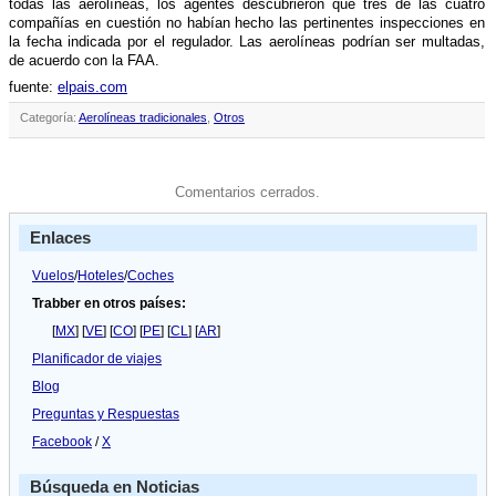
todas las aerolí­neas, los agentes descubrieron que tres de las cuatro
compañí­as en cuestión no habí­an hecho las pertinentes inspecciones en
la fecha indicada por el regulador. Las aerolí­neas podrí­an ser multadas,
de acuerdo con la FAA.
fuente:
elpais.com
Categoría:
Aerolíneas tradicionales
,
Otros
Comentarios cerrados.
Enlaces
Vuelos
/
Hoteles
/
Coches
Trabber en otros países:
[
MX
] [
VE
] [
CO
] [
PE
] [
CL
] [
AR
]
Planificador de viajes
Blog
Preguntas y Respuestas
Facebook
/
X
Búsqueda en Noticias