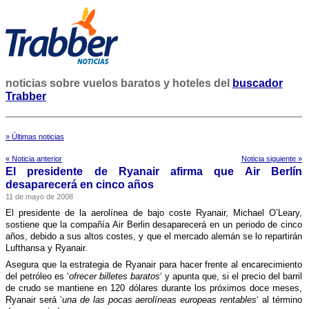
noticias sobre vuelos baratos y hoteles del
buscador
Trabber
» Últimas noticias
« Noticia anterior
Noticia siguiente »
El presidente de Ryanair afirma que Air Berlí­n
desaparecerá en cinco años
11 de mayo de 2008
El presidente de la aerolí­nea de bajo coste Ryanair, Michael O’Leary,
sostiene que la compañí­a Air Berlin desaparecerá en un periodo de cinco
años, debido a sus altos costes, y que el mercado alemán se lo repartirán
Lufthansa y Ryanair.
Asegura que la estrategia de Ryanair para hacer frente al encarecimiento
del petróleo es ‘
ofrecer billetes baratos
‘ y apunta que, si el precio del barril
de crudo se mantiene en 120 dólares durante los próximos doce meses,
Ryanair será ‘
una de las pocas aerolí­neas europeas rentables
‘ al término