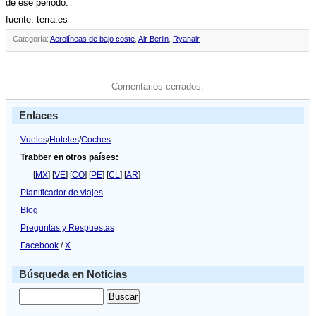
de ese periodo.
fuente: terra.es
Categoría:
Aerolíneas de bajo coste
,
Air Berlin
,
Ryanair
Comentarios cerrados.
Enlaces
Vuelos
/
Hoteles
/
Coches
Trabber en otros países:
[
MX
] [
VE
] [
CO
] [
PE
] [
CL
] [
AR
]
Planificador de viajes
Blog
Preguntas y Respuestas
Facebook
/
X
Búsqueda en Noticias