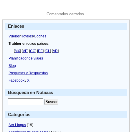
Comentarios cerrados.
Enlaces
Vuelos
/
Hoteles
/
Coches
Trabber en otros países:
[
MX
] [
VE
] [
CO
] [
PE
] [
CL
] [
AR
]
Planificador de viajes
Blog
Preguntas y Respuestas
Facebook
/
X
Búsqueda en Noticias
Categorías
Aer Lingus
(19)