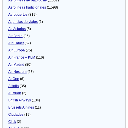
Aerolíneas de bajo coste
(1.607)
Aerolíneas tradicionales
(1.598)
Aeropuertos
(319)
Agencias de viajes
(1)
Air Asturias
(5)
Air Berlin
(95)
Air Comet
(67)
Air Europa
(75)
Air France – KLM
(116)
Air Madrid
(80)
Air Nostrum
(53)
AirOne
(6)
Alitalia
(35)
Austrian
(2)
British Airways
(134)
Brussels Airlines
(11)
Ciudades
(19)
Click
(2)