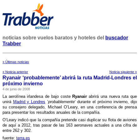
noticias sobre vuelos baratos y hoteles del
buscador
Trabber
» Últimas noticias
« Noticia anterior
Noticia siguiente »
Ryanair ‘probablemente’ abrirá la ruta Madrid-Londres el
próximo invierno
4 de junio de 2008
La aerolí­nea irlandesa de bajo coste
Ryanair
abrirá una nueva ruta que
unirá
Madrid y Londres
‘
probablemente
‘ durante el próximo invierno, dijo
su consejero delegado, Michael O’Leary, en una conferencia de prensa
para presentar los resultados anuales de la compañí­a.
O’Leary indicó que la compañí­a pretende casi duplicar su flota de aviones
de aquí­ a 2012, tras pasar de las 163 aeronaves actuales a una cifra de
entre 262 y 302.
fuente:
terra.es