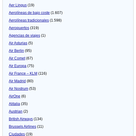
Aer Lingus
(19)
Aerolíneas de bajo coste
(1.607)
Aerolíneas tradicionales
(1.598)
Aeropuertos
(319)
Agencias de viajes
(1)
Air Asturias
(5)
Air Berlin
(95)
Air Comet
(67)
Air Europa
(75)
Air France – KLM
(116)
Air Madrid
(80)
Air Nostrum
(53)
AirOne
(6)
Alitalia
(35)
Austrian
(2)
British Airways
(134)
Brussels Airlines
(11)
Ciudades
(19)