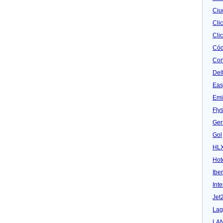
Ciu
Cli
Clic
Cód
Con
Del
Eas
Emi
Fly
Ger
Gol
HL
Hot
Iber
Inte
Jet
Lag
LA