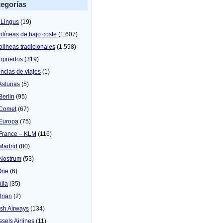
egorías
 Lingus
(19)
olíneas de bajo coste
(1.607)
olíneas tradicionales
(1.598)
opuertos
(319)
ncias de viajes
(1)
Asturias
(5)
Berlin
(95)
 Comet
(67)
 Europa
(75)
 France – KLM
(116)
 Madrid
(80)
 Nostrum
(53)
One
(6)
alia
(35)
trian
(2)
tish Airways
(134)
ssels Airlines
(11)