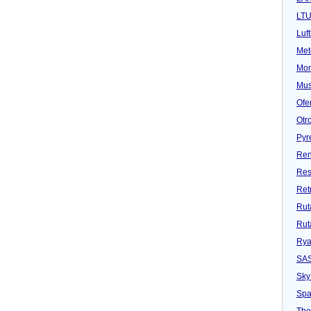
LT
Luf
Met
Mon
Mu
Ofe
Otr
Pyr
Ren
Res
Ret
Rut
Rut
Rya
SA
Sky
Spa
Tho