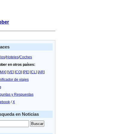
bber
laces
los
/
Hoteles
/
Coches
bber en otros países:
MX
] [
VE
] [
CO
] [
PE
] [
CL
] [
AR
]
nificador de viajes
g
guntas y Respuestas
ebook
/
X
queda en Noticias