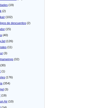
dades
(19)
ck
(2)
kair
(102)
igos de descuentos
(2)
dor
(15)
ta
(40)
yJet
(126)
rates
(11)
sur
(3)
manwings
(32)
(30)
X
(1)
eles
(176)
ia
(354)
rjet
(3)
2
(19)
un Air
(10)
N
(14)