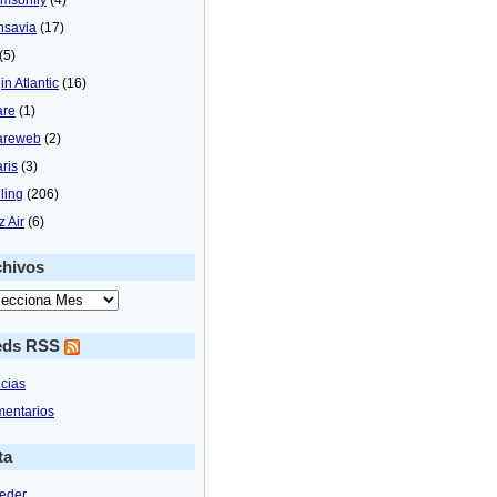
nsavia
(17)
(5)
in Atlantic
(16)
are
(1)
areweb
(2)
aris
(3)
ling
(206)
z Air
(6)
chivos
eds RSS
icias
entarios
ta
eder