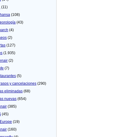
U
(11)
thansa
(108)
eorologí­a
(43)
arch
(4)
seos
(2)
rtas
(127)
os
(1.935)
enair
(2)
fe
(7)
taurantes
(5)
rasos y cancelaciones
(290)
as eliminadas
(68)
as nuevas
(654)
nair
(385)
S
(45)
Europe
(19)
nair
(160)
msonfly
(4)