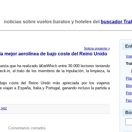
noticias sobre vuelos baratos y hoteles del
buscador Tra
En
Noticia siguiente »
a mejor aerolí­nea de bajo coste del Reino Unido
Vue
Tra
uesta que ha realizado â€œWhich entre 30.000 lectores teniendo
-in, el trato de los miembros de la tripulación, la limpieza, la
[
Pla
 bajo coste del Reino Unido más apreciada por los viajeros
Blo
e viajan a España, Italia y Portugal, ganando incluso la partida a
Pre
Fac
,
Jet2
Bús
Comentarios cerrados.