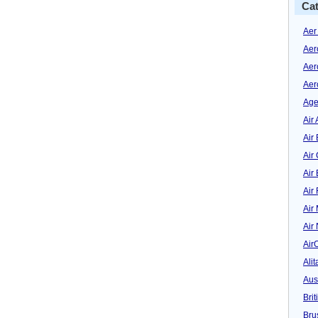
Cat
Aer
Aer
Aer
Aer
Age
Air 
Air 
Air
Air
Air
Air
Air
Air
Alit
Aus
Bri
Bru