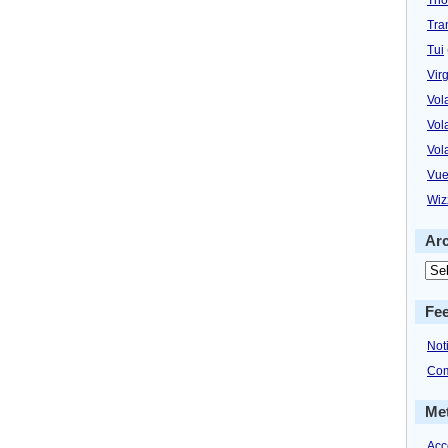
Tra
Tui
Virg
Vol
Vol
Vol
Vue
Wiz
Ar
Fe
Not
Com
Me
Acc