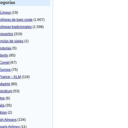
egorías
 Lingus
(19)
olíneas de bajo coste
(1.607)
olíneas tradicionales
(1.598)
opuertos
(319)
ncias de viajes
(1)
Asturias
(5)
Berlin
(95)
 Comet
(67)
 Europa
(75)
 France – KLM
(116)
 Madrid
(80)
 Nostrum
(53)
One
(6)
alia
(35)
trian
(2)
tish Airways
(134)
ssels Airlines
(11)