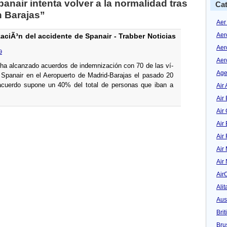
anair intenta volver a la normalidad tras
Cat
n Barajas”
Aer
Aer
ciÃ³n del accidente de Spanair - Trabber Noticias
Aer
9
Aer
ha alcanzado acuerdos de indemnización con 70 de las ví­
Age
 Spanair en el Aeropuerto de Madrid-Barajas el pasado 20
acuerdo supone un 40% del total de personas que iban a
Air 
Air 
Air
Air
Air
Air
Air
Air
Alit
Aus
Bri
Bru