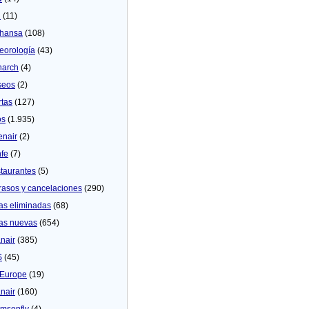
U
(11)
thansa
(108)
eorologí­a
(43)
arch
(4)
seos
(2)
rtas
(127)
os
(1.935)
enair
(2)
fe
(7)
taurantes
(5)
rasos y cancelaciones
(290)
as eliminadas
(68)
as nuevas
(654)
nair
(385)
S
(45)
Europe
(19)
nair
(160)
msonfly
(4)