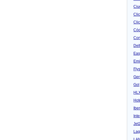
Ciu
Cli
Clic
Cód
Con
Del
Eas
Emi
Fly
Ger
Gol
HL
Hot
Iber
Inte
Jet
Lag
LA