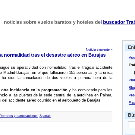
noticias sobre vuelos baratos y hoteles del
buscador Tra
En
Noticia siguiente »
la normalidad tras el desastre aéreo en Barajas
Vue
Tra
igue su operatividad con normalidad, tras el trágico accidente
e Madrid-Barajas, en el que fallecieron 153 personas, y la única
[
 ha sido la cancelación de dos vuelos a primera hora de la
Pla
Blo
 otra incidencia en la programación
y ha convocado para las
encio
a las puertas de la sede central de la aerolí­nea en Palma,
Pre
 del accidente aéreo ocurrido en el aeropuerto de Barajas.
Fac
Bús
Retrasos y cancelaciones
,
Spanair