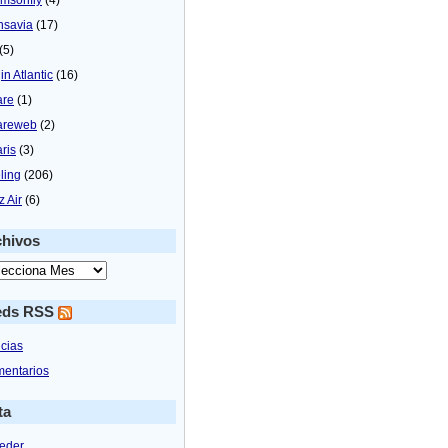
nsavia
(17)
(5)
in Atlantic
(16)
are
(1)
areweb
(2)
aris
(3)
ling
(206)
z Air
(6)
chivos
eds RSS
icias
entarios
ta
eder