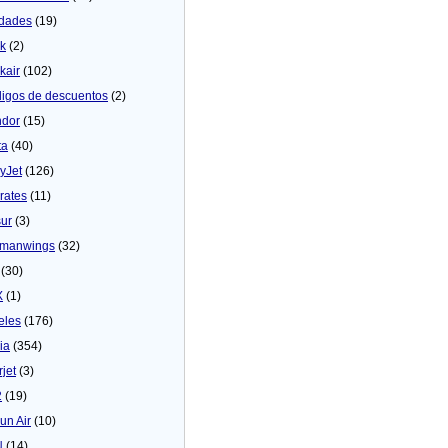
dades
(19)
ck
(2)
kair
(102)
igos de descuentos
(2)
dor
(15)
ta
(40)
yJet
(126)
rates
(11)
sur
(3)
manwings
(32)
(30)
X
(1)
eles
(176)
ia
(354)
rjet
(3)
2
(19)
un Air
(10)
N
(14)