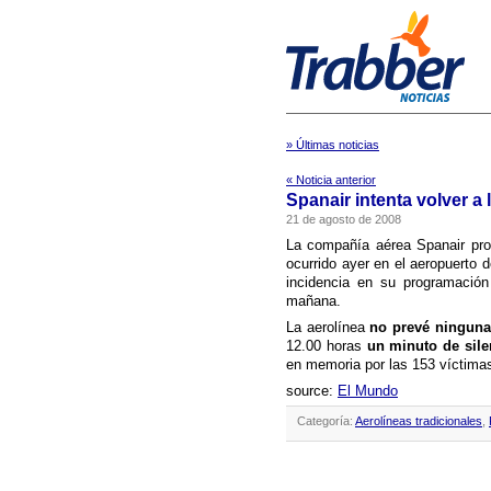
» Últimas noticias
« Noticia anterior
Spanair intenta volver a 
21 de agosto de 2008
La compañí­a aérea Spanair pros
ocurrido ayer en el aeropuerto d
incidencia en su programación
mañana.
La aerolí­nea
no prevé ninguna
12.00 horas
un minuto de sil
en memoria por las 153 ví­ctimas
source:
El Mundo
Categoría:
Aerolíneas tradicionales
,