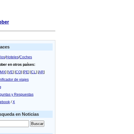
bber
laces
los
/
Hoteles
/
Coches
bber en otros países:
MX
] [
VE
] [
CO
] [
PE
] [
CL
] [
AR
]
nificador de viajes
g
guntas y Respuestas
ebook
/
X
queda en Noticias