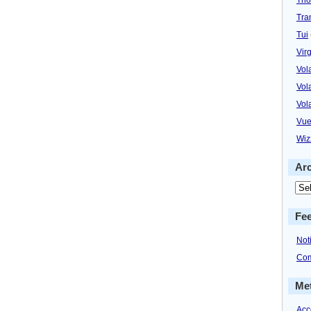
Tra
Tui
Virg
Vol
Vol
Vol
Vue
Wiz
Ar
Fe
Not
Com
Me
Acc