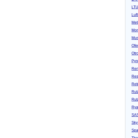
LT
Luf
Met
Mon
Mu
Ofe
Otr
Pyr
Ren
Res
Ret
Rut
Rut
Rya
SA
Sky
Spa
Tho