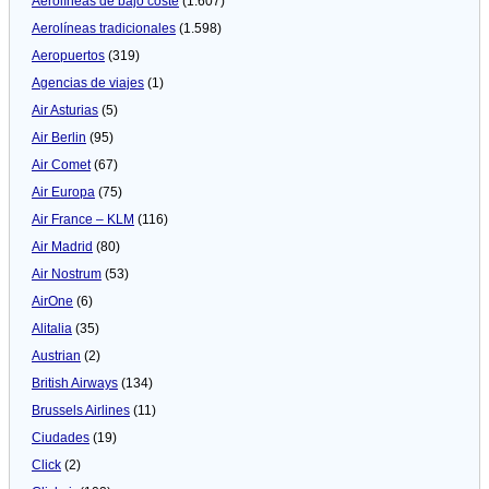
Aerolíneas de bajo coste
(1.607)
Aerolíneas tradicionales
(1.598)
Aeropuertos
(319)
Agencias de viajes
(1)
Air Asturias
(5)
Air Berlin
(95)
Air Comet
(67)
Air Europa
(75)
Air France – KLM
(116)
Air Madrid
(80)
Air Nostrum
(53)
AirOne
(6)
Alitalia
(35)
Austrian
(2)
British Airways
(134)
Brussels Airlines
(11)
Ciudades
(19)
Click
(2)