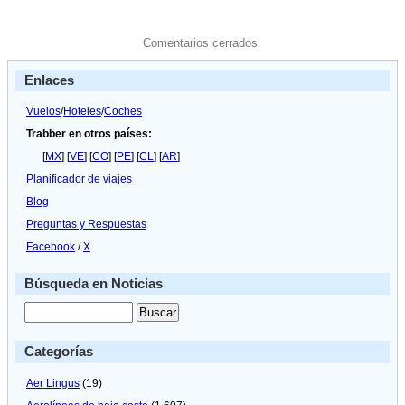
Comentarios cerrados.
Enlaces
Vuelos
/
Hoteles
/
Coches
Trabber en otros países:
[
MX
] [
VE
] [
CO
] [
PE
] [
CL
] [
AR
]
Planificador de viajes
Blog
Preguntas y Respuestas
Facebook
/
X
Búsqueda en Noticias
Categorías
Aer Lingus
(19)