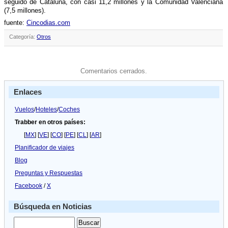
seguido de Cataluña, con casi 11,2 millones y la Comunidad Valenciana
(7,5 millones).
fuente:
Cincodias.com
Categoría:
Otros
Comentarios cerrados.
Enlaces
Vuelos
/
Hoteles
/
Coches
Trabber en otros países:
[
MX
] [
VE
] [
CO
] [
PE
] [
CL
] [
AR
]
Planificador de viajes
Blog
Preguntas y Respuestas
Facebook
/
X
Búsqueda en Noticias