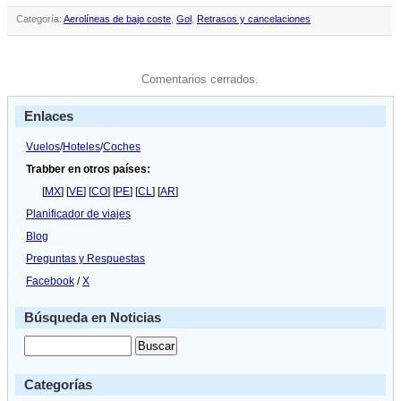
Categoría:
Aerolíneas de bajo coste
,
Gol
,
Retrasos y cancelaciones
Comentarios cerrados.
Enlaces
Vuelos
/
Hoteles
/
Coches
Trabber en otros países:
[
MX
] [
VE
] [
CO
] [
PE
] [
CL
] [
AR
]
Planificador de viajes
Blog
Preguntas y Respuestas
Facebook
/
X
Búsqueda en Noticias
Categorías