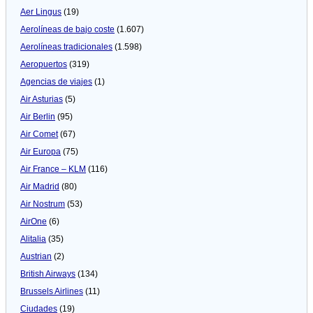
Aer Lingus
(19)
Aerolíneas de bajo coste
(1.607)
Aerolíneas tradicionales
(1.598)
Aeropuertos
(319)
Agencias de viajes
(1)
Air Asturias
(5)
Air Berlin
(95)
Air Comet
(67)
Air Europa
(75)
Air France – KLM
(116)
Air Madrid
(80)
Air Nostrum
(53)
AirOne
(6)
Alitalia
(35)
Austrian
(2)
British Airways
(134)
Brussels Airlines
(11)
Ciudades
(19)