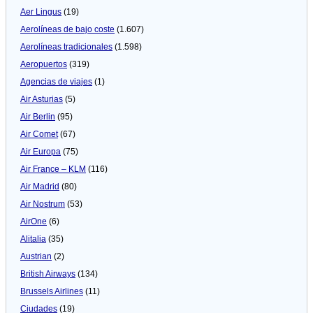
Aer Lingus
(19)
Aerolíneas de bajo coste
(1.607)
Aerolíneas tradicionales
(1.598)
Aeropuertos
(319)
Agencias de viajes
(1)
Air Asturias
(5)
Air Berlin
(95)
Air Comet
(67)
Air Europa
(75)
Air France – KLM
(116)
Air Madrid
(80)
Air Nostrum
(53)
AirOne
(6)
Alitalia
(35)
Austrian
(2)
British Airways
(134)
Brussels Airlines
(11)
Ciudades
(19)