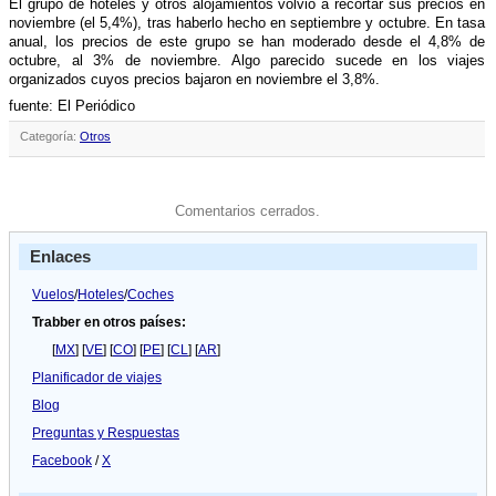
El grupo de hoteles y otros alojamientos volvió a recortar sus precios en
noviembre (el 5,4%), tras haberlo hecho en septiembre y octubre. En tasa
anual, los precios de este grupo se han moderado desde el 4,8% de
octubre, al 3% de noviembre. Algo parecido sucede en los viajes
organizados cuyos precios bajaron en noviembre el 3,8%.
fuente: El Periódico
Categoría:
Otros
Comentarios cerrados.
Enlaces
Vuelos
/
Hoteles
/
Coches
Trabber en otros países:
[
MX
] [
VE
] [
CO
] [
PE
] [
CL
] [
AR
]
Planificador de viajes
Blog
Preguntas y Respuestas
Facebook
/
X