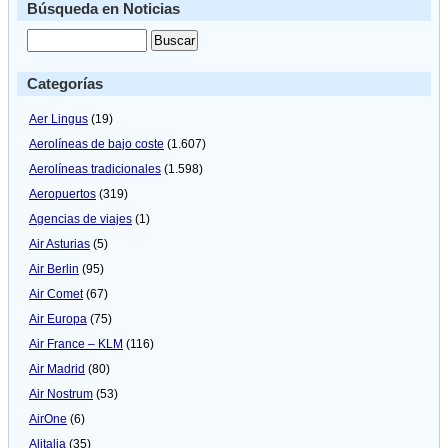
Búsqueda en Noticias
Categorías
Aer Lingus
(19)
Aerolíneas de bajo coste
(1.607)
Aerolíneas tradicionales
(1.598)
Aeropuertos
(319)
Agencias de viajes
(1)
Air Asturias
(5)
Air Berlin
(95)
Air Comet
(67)
Air Europa
(75)
Air France – KLM
(116)
Air Madrid
(80)
Air Nostrum
(53)
AirOne
(6)
Alitalia
(35)