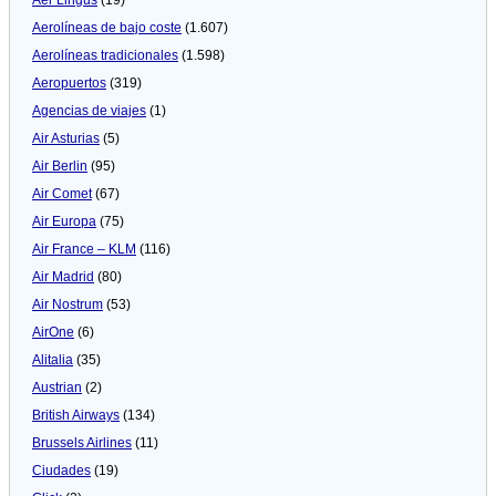
Aerolíneas de bajo coste
(1.607)
Aerolíneas tradicionales
(1.598)
Aeropuertos
(319)
Agencias de viajes
(1)
Air Asturias
(5)
Air Berlin
(95)
Air Comet
(67)
Air Europa
(75)
Air France – KLM
(116)
Air Madrid
(80)
Air Nostrum
(53)
AirOne
(6)
Alitalia
(35)
Austrian
(2)
British Airways
(134)
Brussels Airlines
(11)
Ciudades
(19)