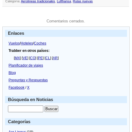
Categoría:
Aerolíneas tradicionales
,
Lufthansa
,
Rutas nuevas
Comentarios cerrados.
Enlaces
Vuelos
/
Hoteles
/
Coches
Trabber en otros países:
[
MX
] [
VE
] [
CO
] [
PE
] [
CL
] [
AR
]
Planificador de viajes
Blog
Preguntas y Respuestas
Facebook
/
X
Búsqueda en Noticias
Categorías
Aer Lingus
(19)