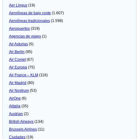
Aer Lingus
(19)
Aerolíneas de bajo coste
(1.607)
Aerolíneas tradicionales
(1.598)
Aeropuertos
(319)
Agencias de viajes
(1)
Air Asturias
(5)
Air Berlin
(95)
Air Comet
(67)
Air Europa
(75)
Air France – KLM
(116)
Air Madrid
(80)
Air Nostrum
(53)
AirOne
(6)
Alitalia
(35)
Austrian
(2)
British Airways
(134)
Brussels Airlines
(11)
Ciudades
(19)