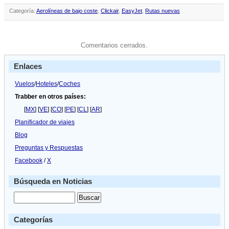
Categoría:
Aerolíneas de bajo coste
,
Clickair
,
EasyJet
,
Rutas nuevas
Comentarios cerrados.
Enlaces
Vuelos
/
Hoteles
/
Coches
Trabber en otros países:
[
MX
] [
VE
] [
CO
] [
PE
] [
CL
] [
AR
]
Planificador de viajes
Blog
Preguntas y Respuestas
Facebook
/
X
Búsqueda en Noticias
Categorías