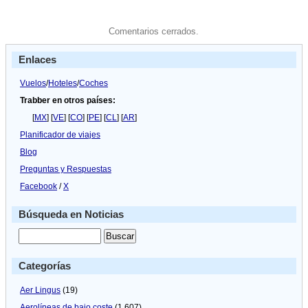
Comentarios cerrados.
Enlaces
Vuelos
/
Hoteles
/
Coches
Trabber en otros países:
[
MX
] [
VE
] [
CO
] [
PE
] [
CL
] [
AR
]
Planificador de viajes
Blog
Preguntas y Respuestas
Facebook
/
X
Búsqueda en Noticias
Categorías
Aer Lingus
(19)
Aerolíneas de bajo coste
(1.607)